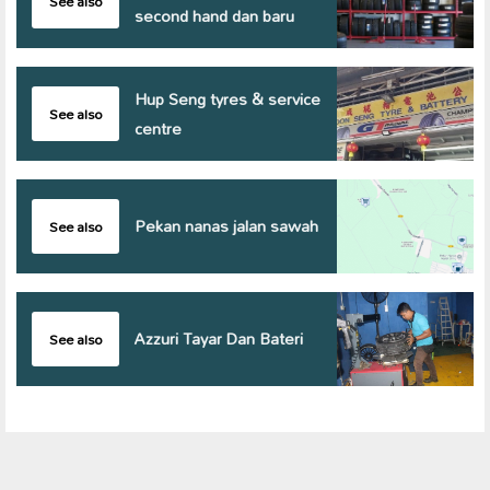
See also
second hand dan baru
Hup Seng tyres & service
See also
centre
Pekan nanas jalan sawah
See also
Azzuri Tayar Dan Bateri
See also