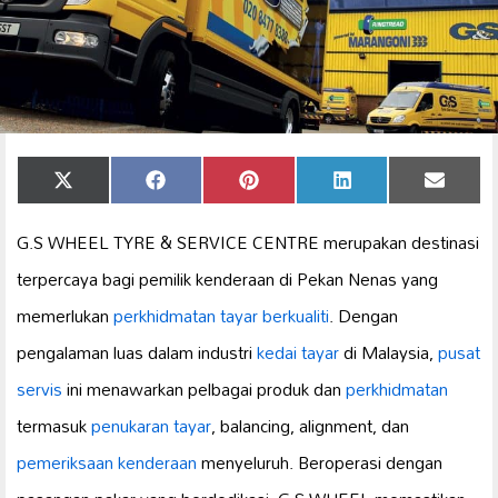
Share
Share
Share
Share
Share
X
Facebook
Pinterest
LinkedIn
Email
on
on
on
on
on
(Twitter)
G.S WHEEL TYRE & SERVICE CENTRE merupakan destinasi
terpercaya bagi pemilik kenderaan di Pekan Nenas yang
memerlukan
perkhidmatan tayar berkualiti
. Dengan
pengalaman luas dalam industri
kedai tayar
di Malaysia,
pusat
servis
ini menawarkan pelbagai produk dan
perkhidmatan
termasuk
penukaran tayar
, balancing, alignment, dan
pemeriksaan kenderaan
menyeluruh. Beroperasi dengan