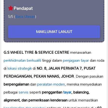
Pendapat
5/5 (
Baca Ulasan
)
MAKLUMAT LANJUT
G.S WHEEL TYRE & SERVICE CENTRE
menawarkan
perkhidmatan berkualiti
tinggi dalam
penjagaan tayar
dan roda
di
lokasi strategik
di
NO. 8, JALAN PERMATA 7, PUSAT
PERDAGANGAN, PEKAN NANAS, JOHOR
. Dengan pasukan
berpengalaman
dan
peralatan moden
, mereka menyediakan
pelbagai
servis
seperti
penggantian
tayar
, balancing,
alignment, dan pemeriksaan kenderaan
untuk memastikan