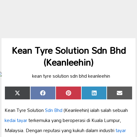
Kean Tyre Solution Sdn Bhd
(Keanleehin)
Share
Share
Share
Share
Share
X
Facebook
Pinterest
LinkedIn
Email
on
on
on
on
on
(Twitter)
Kean Tyre Solution
Sdn Bhd
(Keanleehin) ialah salah sebuah
kedai tayar
terkemuka yang beroperasi di Kuala Lumpur,
Malaysia. Dengan reputasi yang kukuh dalam industri
tayar