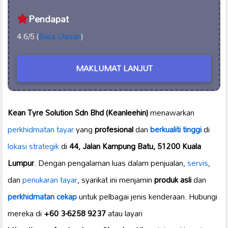
Pendapat
4.6/5 (
Baca Ulasan
)
MAKLUMAT LANJUT
Kean Tyre Solution Sdn Bhd (Keanleehin)
menawarkan
perkhidmatan tayar
yang
profesional
dan
berkualiti tinggi
di
lokasi strategik
di
44, Jalan Kampung Batu, 51200 Kuala
Lumpur
. Dengan pengalaman luas dalam penjualan,
servis
,
dan
penukaran tayar
, syarikat ini menjamin
produk asli
dan
perkhidmatan
cekap
untuk pelbagai jenis kenderaan. Hubungi
mereka di
+60 3-6258 9237
atau layari