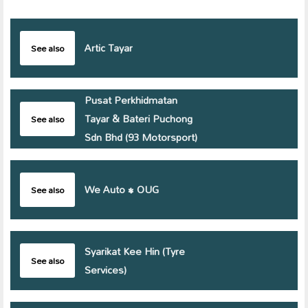
Artic Tayar
See also
Pusat Perkhidmatan
Tayar & Bateri Puchong
See also
Sdn Bhd (93 Motorsport)
We Auto • OUG
See also
Syarikat Kee Hin (Tyre
See also
Services)