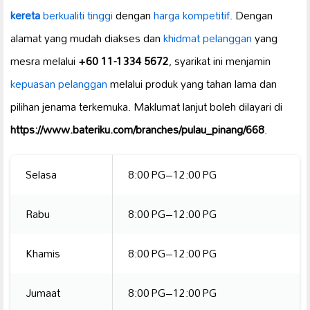
kereta
berkualiti tinggi
dengan
harga kompetitif
. Dengan
alamat yang mudah diakses dan
khidmat pelanggan
yang
mesra melalui
+60 11-1334 5672
, syarikat ini menjamin
kepuasan pelanggan
melalui produk yang tahan lama dan
pilihan jenama terkemuka. Maklumat lanjut boleh dilayari di
https://www.bateriku.com/branches/pulau_pinang/668
.
Selasa
8:00 PG–12:00 PG
Rabu
8:00 PG–12:00 PG
Khamis
8:00 PG–12:00 PG
Jumaat
8:00 PG–12:00 PG