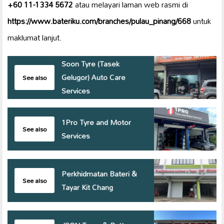
+60 11-1334 5672
atau melayari laman web rasmi di
https://www.bateriku.com/branches/pulau_pinang/668
untuk
maklumat lanjut.
Soon Tyre (Tasek
Gelugor) Auto Care
See also
Services
1Pro Tyre and Motor
See also
Services
Perkhidmatan Bateri &
See also
Tayar Kit Chang