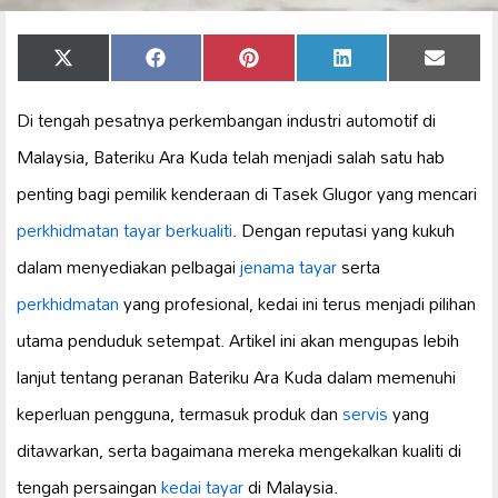
Share
Share
Share
Share
Share
X
Facebook
Pinterest
LinkedIn
Email
on
on
on
on
on
(Twitter)
Di tengah pesatnya perkembangan industri automotif di
Malaysia, Bateriku Ara Kuda telah menjadi salah satu hab
penting bagi pemilik kenderaan di Tasek Glugor yang mencari
perkhidmatan tayar berkualiti
. Dengan reputasi yang kukuh
dalam menyediakan pelbagai
jenama tayar
serta
perkhidmatan
yang profesional, kedai ini terus menjadi pilihan
utama penduduk setempat. Artikel ini akan mengupas lebih
lanjut tentang peranan Bateriku Ara Kuda dalam memenuhi
keperluan pengguna, termasuk produk dan
servis
yang
ditawarkan, serta bagaimana mereka mengekalkan kualiti di
tengah persaingan
kedai tayar
di Malaysia.