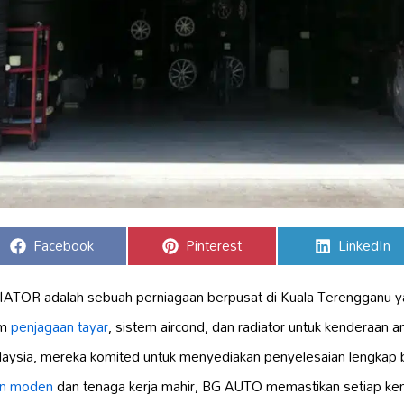
Share
Share
Share
Facebook
Pinterest
LinkedIn
on
on
on
OR adalah sebuah perniagaan berpusat di Kuala Terengganu 
am
penjagaan tayar
, sistem aircond, dan radiator untuk kenderaan a
aysia, mereka komited untuk menyediakan penyelesaian lengkap b
an moden
dan tenaga kerja mahir, BG AUTO memastikan setiap k