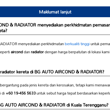
Maklumat lanjut
ND & RADIATOR menyediakan perkhidmatan pemasan
eta
?
ADIATOR menyediakan perkhidmatan
berkualiti tinggi
untuk pema
eperti
aircond
dan
radiator
dengan harga berpatutan di lokasi kami
radiator kereta
di BG AUTO AIRCOND & RADIATOR?
bergantung pada jenis kereta dan kerosakan, tetapi kami menawa
i di
+60 19-456 5633
untuk sebut harga tepat berdasarkan keperl
 BG AUTO AIRCOND & RADIATOR di
Kuala Terengganu
?