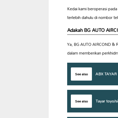
Kedai kami beroperasi pada
terlebih dahulu di nombor t
Adakah BG AUTO AIRCO
Ya, BG AUTO AIRCOND & R
dalam memberikan perkhid
ABX TAYAR 
See also
Tayar toyo/
See also