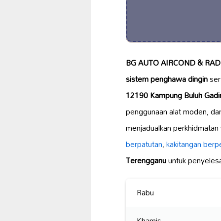
BG AUTO AIRCOND & RAD
sistem penghawa dingin
ser
12190 Kampung Buluh Gadin
penggunaan alat moden, d
menjadualkan perkhidmatan 
berpatutan
,
kakitangan ber
Terengganu
untuk penyeles
Rabu
Khamis