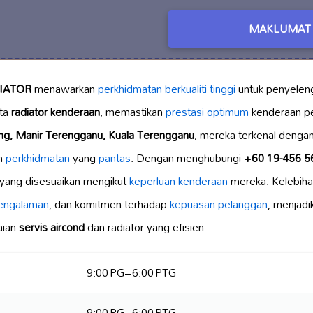
MAKLUMAT 
IATOR
menawarkan
perkhidmatan berkualiti tinggi
untuk penyelen
ta
radiator kenderaan
, memastikan
prestasi optimum
kenderaan pe
g, Manir Terengganu, Kuala Terengganu
, mereka terkenal dengan
an
perkhidmatan
yang
pantas
. Dengan menghubungi
+60 19-456 5
yang disesuaikan mengikut
keperluan kenderaan
mereka. Kelebih
pengalaman
, dan komitmen terhadap
kepuasan pelanggan
, menjadi
aian
servis aircond
dan radiator yang efisien.
9:00 PG–6:00 PTG
9:00 PG–6:00 PTG