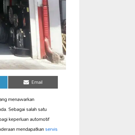
Share
Email
on
yang menawarkan
nda. Sebagai salah satu
agi keperluan automotif
enderaan mendapatkan
servis