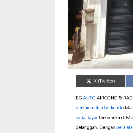
Share
X (Twitter)
on
BG
AUTO
AIRCOND & RADIAT
perkhidmatan berkualiti
dal
kedai tayar
terkemuka di Mal
pelanggan. Dengan
peralat