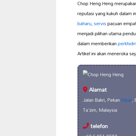
Chop Heng Heng merupaka
reputasi yang kukuh dalam i
baharu
,
servis
pacuan empat 
menjadi pilihan utama pend
dalam memberikan
perkhid
Artikel ini akan meneroka se
Alamat
Jalan Bakri, Pekan
Muar
,
Ta'zim, Malaysia
telefon