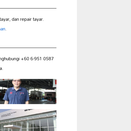
tayar, dan repair tayar.
aan
.
menghubungi +60 6-951 0587
a.