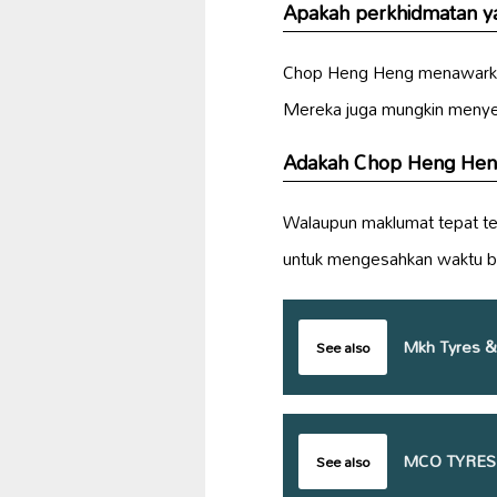
Apakah perkhidmatan y
Chop Heng Heng menawarka
Mereka juga mungkin meny
Adakah Chop Heng Heng 
Walaupun maklumat tepat te
untuk mengesahkan waktu b
Mkh Tyres &
See also
MCO TYRES
See also