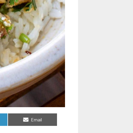
Share
Email
on