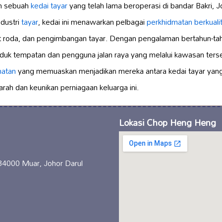
n sebuah
kedai tayar
yang telah lama beroperasi di bandar Bakri, J
ndustri
tayar
, kedai ini menawarkan pelbagai
perkhidmatan berkualit
roda, dan pengimbangan tayar. Dengan pengalaman bertahun-ta
uduk tempatan dan pengguna jalan raya yang melalui kawasan ter
matan
yang memuaskan menjadikan mereka antara kedai tayar yang 
jarah dan keunikan perniagaan keluarga ini.
Lokasi Chop Heng Heng
 84000 Muar, Johor Darul