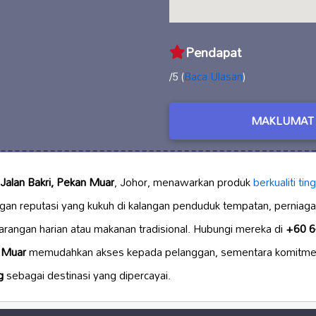
Pendapat
/5 (
Baca Ulasan
)
MAKLUMAT 
Jalan Bakri, Pekan Muar
, Johor, menawarkan produk
berkualiti tin
n reputasi yang kukuh di kalangan penduduk tempatan, perniagaan
rangan harian atau makanan tradisional. Hubungi mereka di
+60 6
i
Muar
memudahkan akses kepada pelanggan, sementara komitmen 
g
sebagai destinasi yang dipercayai.