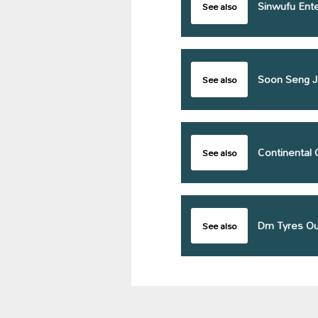
Sinwufu Ent
See also
Soon Seng J
See also
Continenta
See also
Dm Tyres Ou
See also