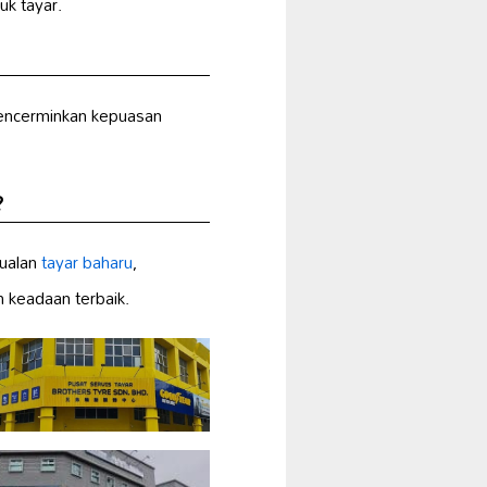
k tayar.
encerminkan kepuasan
?
jualan
tayar baharu
,
 keadaan terbaik.