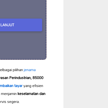
LANJUT
lbagai pilihan
jenama
asan Perindustrian, 85000
mbaikan tayar
yang efisien
a menjamin
keselamatan dan
rvis segera.