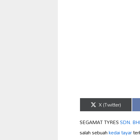
Share
X (Twitter)
on
SEGAMAT TYRES
SDN. BH
salah sebuah
kedai tayar
ter