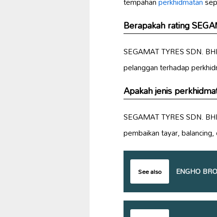
tempahan
perkhidmatan
sepe
Berapakah rating SEG
SEGAMAT TYRES SDN. BHD. m
pelanggan terhadap perkhid
Apakah jenis perkhidm
SEGAMAT TYRES SDN. BHD. m
pembaikan tayar, balancing,
ENGHO BRO
See also