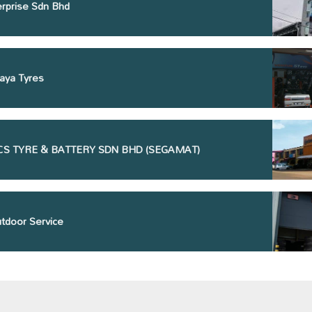
erprise Sdn Bhd
aya Tyres
l CS TYRE & BATTERY SDN BHD (SEGAMAT)
tdoor Service