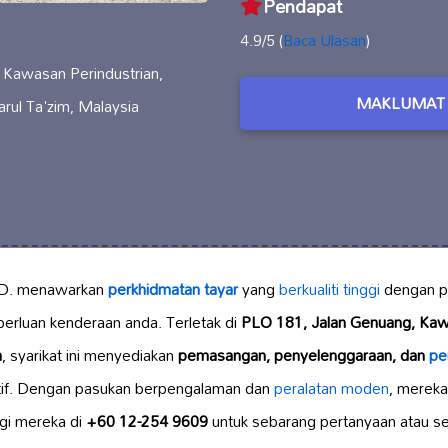
Pendapat
4.9/5 (
Baca Ulasan
)
 Kawasan Perindustrian,
MAKLUMAT 
rul Ta'zim, Malaysia
D. menawarkan
perkhidmatan tayar
yang
berkualiti tinggi
dengan pe
rluan kenderaan anda. Terletak di
PLO 181, Jalan Genuang, Kaw
m
, syarikat ini menyediakan
pemasangan, penyelenggaraan, dan
pe
tif. Dengan pasukan berpengalaman dan
peralatan moden
, merek
gi mereka di
+60 12-254 9609
untuk sebarang pertanyaan atau se