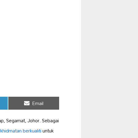
Share
Email
on
ap, Segamat, Johor. Sebagai
khidmatan berkualiti
untuk