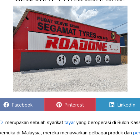
Share
Share
Share
Facebook
Pinterest
LinkedIn
on
on
on
D.
merupakan sebuah syarikat
tayar
yang beroperasi di Buloh Kas
kemuka di Malaysia, mereka menawarkan pelbagai produk dan
per