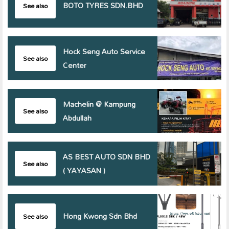
BOTO TYRES SDN.BHD
See also
Hock Seng Auto Service
See also
Center
Machelin @ Kampung
See also
Abdullah
AS BEST AUTO SDN BHD
See also
( YAYASAN )
Hong Kwong Sdn Bhd
See also