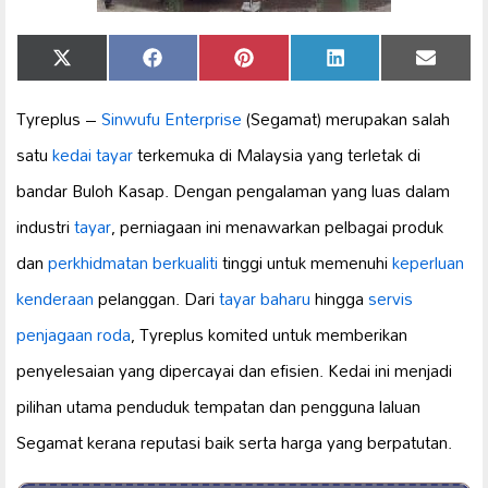
Share
Share
Share
Share
Share
X
Facebook
Pinterest
LinkedIn
Email
on
on
on
on
on
(Twitter)
Tyreplus –
Sinwufu Enterprise
(Segamat) merupakan salah
satu
kedai tayar
terkemuka di Malaysia yang terletak di
bandar Buloh Kasap. Dengan pengalaman yang luas dalam
industri
tayar
, perniagaan ini menawarkan pelbagai produk
dan
perkhidmatan berkualiti
tinggi untuk memenuhi
keperluan
kenderaan
pelanggan. Dari
tayar baharu
hingga
servis
penjagaan roda
, Tyreplus komited untuk memberikan
penyelesaian yang dipercayai dan efisien. Kedai ini menjadi
pilihan utama penduduk tempatan dan pengguna laluan
Segamat kerana reputasi baik serta harga yang berpatutan.