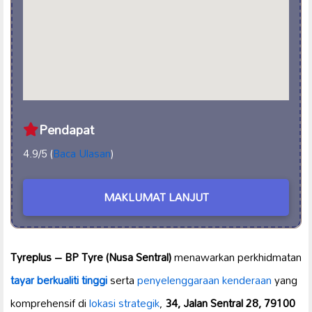
Pendapat
4.9/5 (
Baca Ulasan
)
MAKLUMAT LANJUT
Tyreplus – BP Tyre (Nusa Sentral)
menawarkan perkhidmatan
tayar berkualiti tinggi
serta
penyelenggaraan kenderaan
yang
komprehensif di
lokasi strategik
,
34, Jalan Sentral 28, 79100