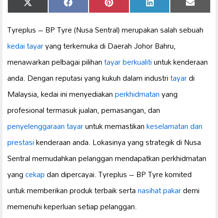
Share
Share
Share
Share
Share
X
Facebook
Pinterest
LinkedIn
Email
on
on
on
on
on
(Twitter)
Tyreplus – BP Tyre (Nusa Sentral) merupakan salah sebuah
kedai tayar
yang terkemuka di Daerah Johor Bahru,
menawarkan pelbagai pilihan
tayar berkualiti
untuk kenderaan
anda. Dengan reputasi yang kukuh dalam industri
tayar
di
Malaysia, kedai ini menyediakan
perkhidmatan
yang
profesional termasuk jualan, pemasangan, dan
penyelenggaraan tayar
untuk memastikan
keselamatan dan
prestasi
kenderaan anda. Lokasinya yang strategik di Nusa
Sentral memudahkan pelanggan mendapatkan perkhidmatan
yang
cekap
dan dipercayai. Tyreplus – BP Tyre komited
untuk memberikan produk terbaik serta
nasihat pakar
demi
memenuhi keperluan setiap pelanggan.