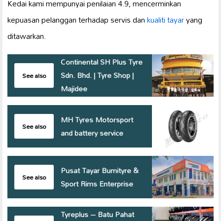
Kedai kami mempunyai penilaian 4.9, mencerminkan
kepuasan pelanggan terhadap servis dan
kualiti tayar
yang
ditawarkan.
Continental SH Plus Tyre
Sdn. Bhd. | Tyre Shop |
See also
Majidee
MH Tyres Motorsport
See also
and battery service
Pusat Tayar Bumityre &
See also
Sport Rims Enterprise
Tyreplus – Batu Pahat