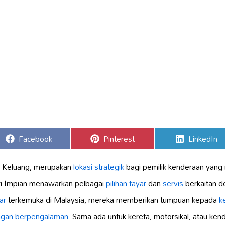
Share
Share
Share
Facebook
Pinterest
LinkedIn
on
on
on
ah Keluang, merupakan
lokasi strategik
bagi pemilik kenderaan yang
ri Impian menawarkan pelbagai
pilihan tayar
dan
servis
berkaitan d
ar
terkemuka di Malaysia, mereka memberikan tumpuan kepada
k
angan berpengalaman
. Sama ada untuk kereta, motorsikal, atau ken