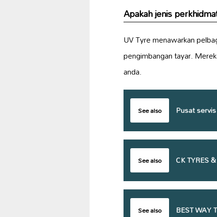
Apakah jenis perkhidmat
UV Tyre menawarkan pelbaga
pengimbangan tayar. Merek
anda.
Pusat servis
See also
CK TYRES &
See also
BEST WAY T
See also