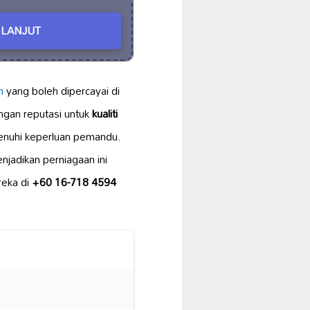
LANJUT
n
yang boleh dipercayai di
ngan reputasi untuk
kualiti
nuhi keperluan pemandu.
jadikan perniagaan ini
reka di
+60 16-718 4594