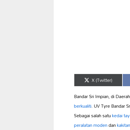
Share
X (Twitter)
on
Bandar Sri Impian, di Daer
berkualiti
. UV Tyre Bandar S
Sebagai salah satu
kedai tay
peralatan moden
dan
kakit