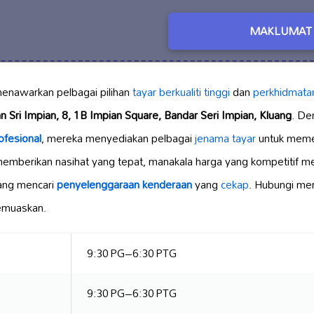
MAKLUMAT 
enawarkan pelbagai pilihan
tayar berkualiti tinggi
dan
perkhidmata
n Sri Impian, 8, 1B Impian Square, Bandar Seri Impian, Kluang
. De
ofesional
, mereka menyediakan pelbagai
jenama tayar
untuk meme
mberikan nasihat yang tepat, manakala harga yang kompetitif men
yang mencari
penyelenggaraan kenderaan
yang
cekap
. Hubungi me
emuaskan.
9:30 PG–6:30 PTG
9:30 PG–6:30 PTG