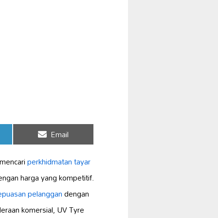
Share
Email
on
 mencari
perkhidmatan tayar
engan harga yang kompetitif.
epuasan pelanggan
dengan
deraan komersial, UV Tyre