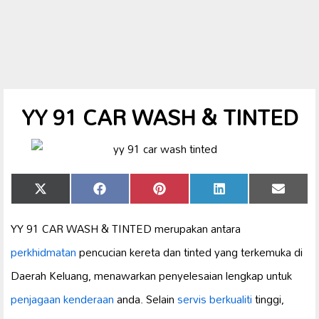
YY 91 CAR WASH & TINTED
Share
Share
Share
Share
Share
X
Facebook
Pinterest
LinkedIn
Email
on
on
on
on
on
(Twitter)
YY 91 CAR WASH & TINTED merupakan antara
perkhidmatan
pencucian kereta dan tinted yang terkemuka di
Daerah Keluang, menawarkan penyelesaian lengkap untuk
penjagaan kenderaan
anda. Selain
servis berkualiti
tinggi,