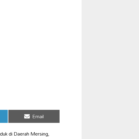
Share
Email
on
duk di Daerah Mersing,