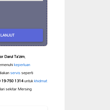
LANJUT
r Darul Ta’zim
,
emenuhi
keperluan
diakan
servis
seperti
 19-750 1314
untuk
khidmat
ari sekitar Mersing