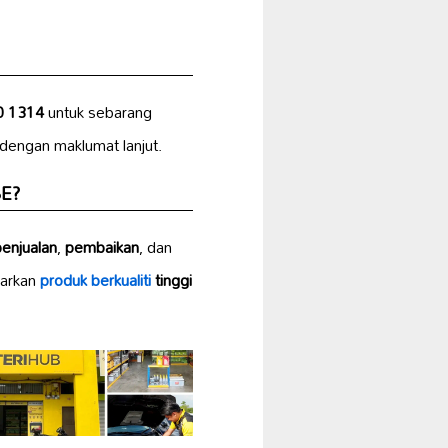
0 1314
untuk sebarang
dengan maklumat lanjut.
SE?
penjualan
,
pembaikan
, dan
warkan
produk berkualiti
tinggi