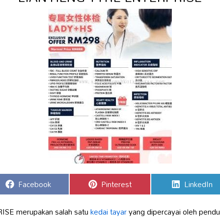
Share
Share
Share
Facebook
Pinterest
LinkedIn
on
on
on
SE merupakan salah satu
kedai tayar
yang dipercayai oleh pendu