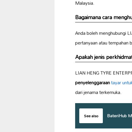
Malaysia.
Bagaimana cara meng
Anda boleh menghubungi L
pertanyaan atau tempahan b
Apakah jenis perkhidm
LIAN HENG TYRE ENTERPRIS
penyelenggaraan
tayar untu
dari jenama terkemuka.
BateriHub M
See also