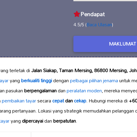
Pendapat
4.5/5 (
Baca Ulasan
)
MAKLUMAT 
yang terletak di
Jalan Siakap, Taman Mersing, 86800 Mersing, Joho
ayar
yang
berkualiti tinggi
dengan
pelbagai pilihan jenama
untuk m
an pasukan
berpengalaman
dan
peralatan moden
, mereka menye
n
pembaikan tayar
secara
cepat
dan
cekap
. Hubungi mereka di
+60
arang pertanyaan. Lokasi yang strategik memudahkan pelanggan d
tayar
yang
dipercayai
dan
berpatutan
.