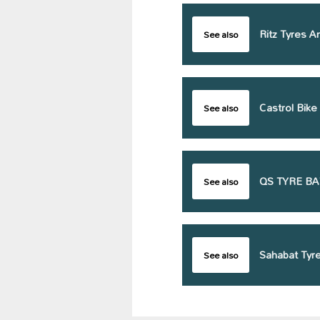
Ritz Tyres A
See also
Castrol Bik
See also
QS TYRE B
See also
Sahabat Tyre
See also