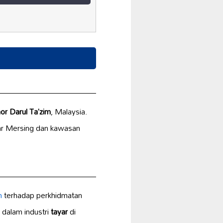
or Darul Ta’zim
, Malaysia.
tar Mersing dan kawasan
n
terhadap perkhidmatan
i dalam industri
tayar
di