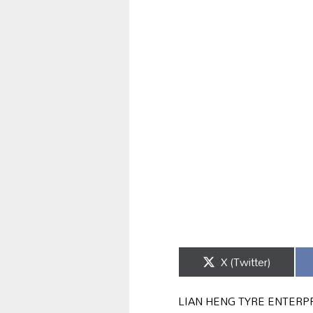
Share
X (Twitter)
on
LIAN HENG TYRE ENTERPRI