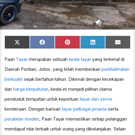
Share
Share
Share
Share
Share
X
Facebook
Pinterest
LinkedIn
Email
on
on
on
on
on
(Twitter)
Paan
Tayar
merupakan sebuah
kedai tayar
yang terkenal di
Daerah Pontian, Johor, yang telah memberikan
perkhidmatan
berkualiti
sejak bertahun-tahun. Dikenali dengan kecekapan
dan
harga berpatutan
, kedai ini menjadi pilihan utama
penduduk tempatan untuk keperluan
tayar dan servis
kenderaan. Dengan barisan
tayar pelbagai jenama
serta
peralatan moden
, Paan Tayar memastikan setiap pelanggan
mendapat nilai terbaik untuk wang yang dibelanjakan. Selain