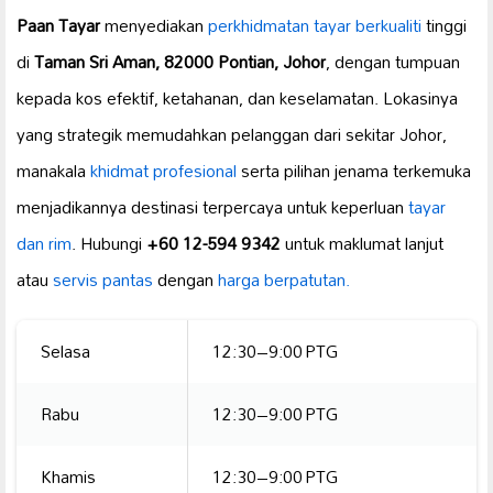
Paan Tayar
menyediakan
perkhidmatan tayar berkualiti
tinggi
di
Taman Sri Aman, 82000 Pontian, Johor
, dengan tumpuan
kepada kos efektif, ketahanan, dan keselamatan. Lokasinya
yang strategik memudahkan pelanggan dari sekitar Johor,
manakala
khidmat profesional
serta pilihan jenama terkemuka
menjadikannya destinasi terpercaya untuk keperluan
tayar
dan rim
. Hubungi
+60 12-594 9342
untuk maklumat lanjut
atau
servis pantas
dengan
harga berpatutan.
Selasa
12:30–9:00 PTG
Rabu
12:30–9:00 PTG
Khamis
12:30–9:00 PTG