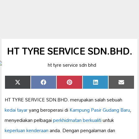
HT TYRE SERVICE SDN.BHD.
Share
Share
Share
Share
Share
X
Facebook
Pinterest
LinkedIn
Email
on
on
on
on
on
(Twitter)
HT TYRE SERVICE SDN.BHD. merupakan salah sebuah
kedai tayar
yang beroperasi di
Kampung Pasir Gudang Baru
,
menyediakan pelbagai
perkhidmatan berkualiti
untuk
keperluan kenderaan
anda. Dengan pengalaman dan