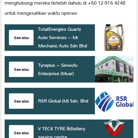
menghubungi mereka terlebih dahulu di +60 12-916 4248
untuk mengesahkan waktu operasi.
TotalEnergies Quartz
Auto Services – Mr
See also
Mechanic Auto Sdn Bhd
Tyreplus – Sinwufu
See also
Enterprise (Muar)
RSR Global (M) Sdn. Bhd
See also
V TECK TYRE &Battery
See also
service centre