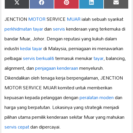
Share
Share
Share
Share
Share
X
Facebook
Pinterest
LinkedIn
Email
on
on
on
on
on
(Twitter)
JENCTION
MOTOR
SERVICE
MUAR
ialah sebuah syarikat
perkhidmatan tayar
dan
servis
kenderaan yang terkemuka di
bandar Muar, Johor. Dengan reputasi yang kukuh dalam
industri
kedai tayar
di Malaysia, perniagaan ini menawarkan
pelbagai
servis berkualiti
termasuk menukar
tayar
, balancing,
alignment, dan
penjagaan kenderaan
menyeluruh.
Dikendalikan oleh tenaga kerja berpengalaman, JENCTION
MOTOR SERVICE MUAR komited untuk memberikan
kepuasan kepada pelanggan dengan
peralatan moden
dan
harga yang berpatutan. Lokasinya yang strategik menjadi
pilihan utama pemilik kenderaan sekitar Muar yang mahukan
servis cepat
dan dipercayai.