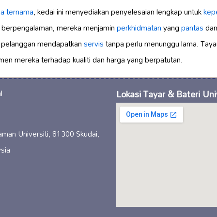
a ternama
, kedai ini menyediakan penyelesaian lengkap untuk
kep
 berpengalaman, mereka menjamin
perkhidmatan
yang
pantas
dan
n pelanggan mendapatkan
servis
tanpa perlu menunggu lama. Tayar 
tmen mereka terhadap kualiti dan harga yang berpatutan.
Lokasi Tayar & Bateri Uni
aman Universiti, 81300 Skudai,
sia