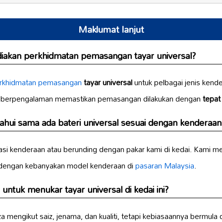
Maklumat lanjut
ediakan perkhidmatan pemasangan
tayar universal
?
rkhidmatan pemasangan
tayar universal
untuk pelbagai jenis kend
g berpengalaman memastikan pemasangan dilakukan dengan
tepat
ahui sama ada
bateri universal
sesuai dengan kenderaan
asi kenderaan atau berunding dengan pakar kami di kedai. Kami m
 dengan kebanyakan model kenderaan di
pasaran Malaysia
.
a untuk menukar
tayar universal
di kedai ini?
a mengikut saiz, jenama, dan kualiti, tetapi kebiasaannya bermu