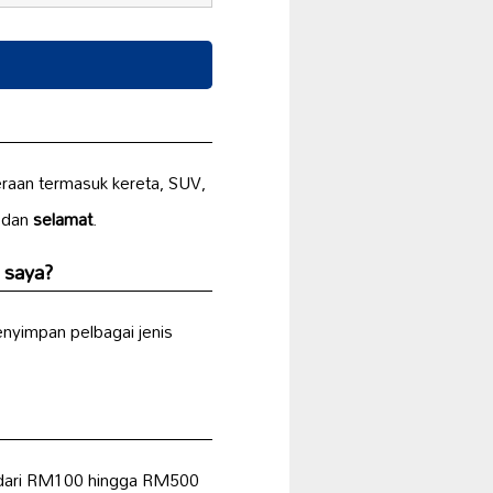
eraan termasuk kereta, SUV,
dan
selamat
.
 saya?
enyimpan pelbagai jenis
la dari RM100 hingga RM500