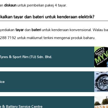
kan
diskaun
untuk pembelian pakej 4 tayar.
ekalkan
tayar dan bateri
untuk kenderaan elektrik?
nyediakan
tayar
dan
bateri
untuk kenderaan konvensional. Walau b
288 7192 untuk maklumat terkini mengenai produk baharu.
yres & Sport Rim (TU) Sdn. Bhd.
ice
e & Battery Service Centre