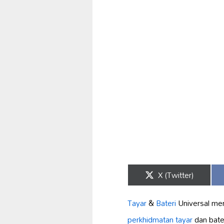
Share
X (Twitter)
on
Tayar
&
Bateri
Universal mer
perkhidmatan tayar
dan bater