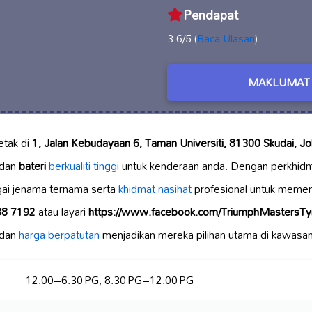
Pendapat
3.6/5 (
Baca Ulasan
)
MAKLUMAT 
etak di
1, Jalan Kebudayaan 6, Taman Universiti, 81300 Skudai, Jo
dan
bateri
berkualiti tinggi
untuk kenderaan anda. Dengan perkhid
ai jenama ternama serta
khidmat nasihat
profesional untuk memen
88 7192
atau layari
https://www.facebook.com/TriumphMastersTy
 dan
harga berpatutan
menjadikan mereka pilihan utama di kawasan
12:00–6:30 PG, 8:30 PG–12:00 PG