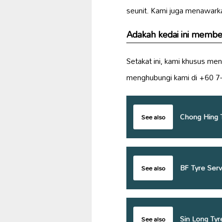
seunit. Kami juga menawar
Adakah kedai ini memb
Setakat ini, kami khusus me
menghubungi kami di +60 7-
Chong Hing T
See also
BF Tyre Serv
See also
Sin Long Tyr
See also