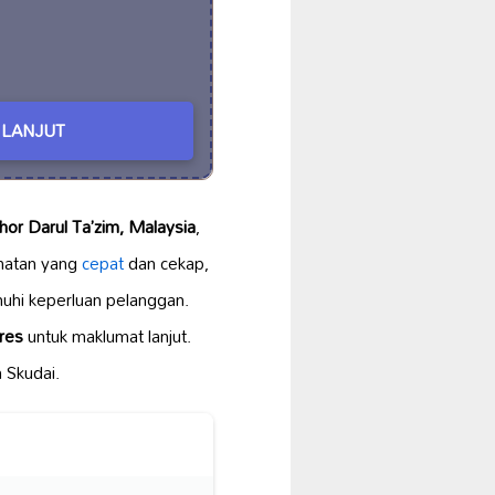
LANJUT
hor Darul Ta’zim, Malaysia
,
matan yang
cepat
dan cekap,
uhi keperluan pelanggan.
res
untuk maklumat lanjut.
 Skudai.