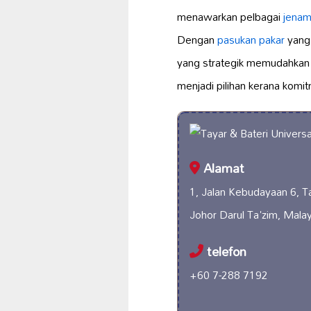
menawarkan pelbagai
jenam
Dengan
pasukan pakar
yang
yang strategik memudahka
menjadi pilihan kerana komi
Alamat
1, Jalan Kebudayaan 6, T
Johor Darul Ta'zim, Malay
telefon
+60 7-288 7192