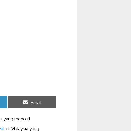
Share
Email
on
ai yang mencari
yar
di Malaysia yang