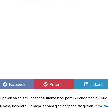
Share
Share
Share
Facebook
Pinterest
LinkedIn
on
on
on
upakan salah satu destinasi utama bagi pemilik kenderaan di Skud
i yang berkualiti. Sebagai sebahagian daripada rangkaian
kedai ta