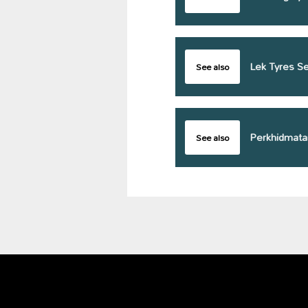
Lek Tyres Se
See also
Perkhidmatan
See also