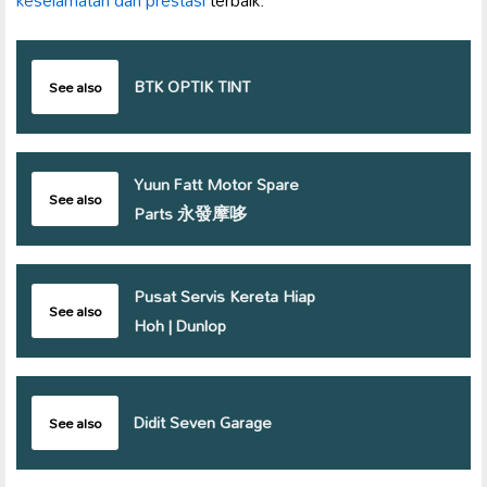
keselamatan dan prestasi
terbaik.
BTK OPTIK TINT
See also
Yuun Fatt Motor Spare
See also
Parts 永發摩哆
Pusat Servis Kereta Hiap
See also
Hoh | Dunlop
Didit Seven Garage
See also