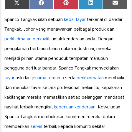
Share
Share
Share
Share
Share
X
Facebook
Pinterest
LinkedIn
Email
on
on
on
on
on
(Twitter)
Spanco Tangkak ialah sebuah
kedai tayar
terkenal di bandar
Tangkak, Johor yang menawarkan pelbagai produk dan
perkhidmatan berkualiti
untuk kenderaan anda. Dengan
pengalaman bertahun-tahun dalam industri ini, mereka
menjadi pilihan utama penduduk tempatan mahupun
pengguna dari luar bandar. Spanco Tangkak menyediakan
tayar
asli dari
jenama ternama
serta
perkhidmatan
membaiki
dan menukar tayar secara profesional. Selain itu, kepakaran
kakitangan mereka memastikan setiap pelanggan mendapat
nasihat terbaik mengikut
keperluan kenderaan
. Kewujudan
Spanco Tangkak membuktikan komitmen mereka dalam
memberikan
servis
terbaik kepada komuniti sekitar.