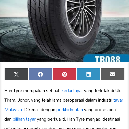
Share
Share
Share
Share
Share
X
Facebook
Pinterest
LinkedIn
Email
on
on
on
on
on
(Twitter)
Han Tyre merupakan sebuah
kedai tayar
yang terletak di Ulu
Tiram, Johor, yang telah lama beroperasi dalam industri
tayar
Malaysia
. Dikenali dengan
perkhidmatan
yang profesional
dan
pilihan tayar
yang berkualiti, Han Tyre menjadi destinasi
pilihan bagi pemilik kenderaan yang mencari penyelesaian