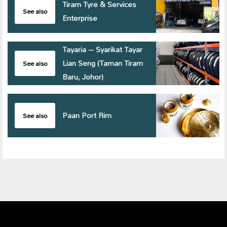
Tiram Tyre & Services
See also
Enterprise
Tayaria – Syarikat Tayar
Lian Seng (Taman Tiram
See also
Baru, Johor)
Paan Port Rim
See also