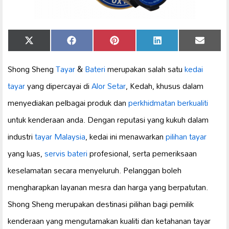
Share
Share
Share
Share
Share
X
Facebook
Pinterest
LinkedIn
Email
on
on
on
on
on
(Twitter)
Shong Sheng
Tayar
&
Bateri
merupakan salah satu
kedai
tayar
yang dipercayai di
Alor Setar
, Kedah, khusus dalam
menyediakan pelbagai produk dan
perkhidmatan berkualiti
untuk kenderaan anda. Dengan reputasi yang kukuh dalam
industri
tayar Malaysia
, kedai ini menawarkan
pilihan tayar
yang luas,
servis bateri
profesional, serta pemeriksaan
keselamatan secara menyeluruh. Pelanggan boleh
mengharapkan layanan mesra dan harga yang berpatutan.
Shong Sheng merupakan destinasi pilihan bagi pemilik
kenderaan yang mengutamakan kualiti dan ketahanan tayar