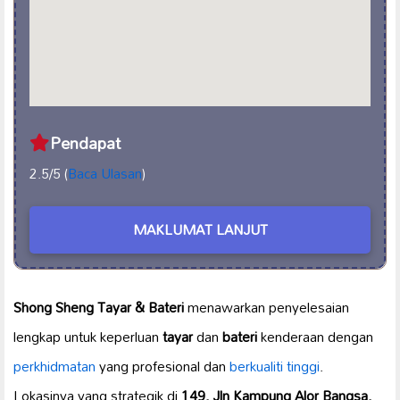
Pendapat
2.5/5 (
Baca Ulasan
)
MAKLUMAT LANJUT
Shong Sheng Tayar & Bateri
menawarkan penyelesaian
lengkap untuk keperluan
tayar
dan
bateri
kenderaan dengan
perkhidmatan
yang profesional dan
berkualiti tinggi
.
Lokasinya yang strategik di
149, Jln Kampung Alor Bangsa,