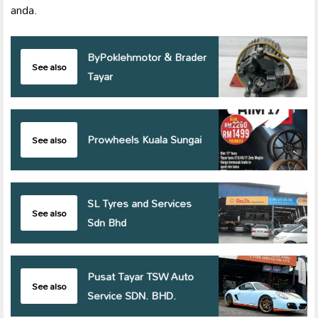
anda.
ByPoklehmotor & Brader
See also
Tayar
Prowheels Kuala Sungai
See also
SL Tyres and Services
See also
Sdn Bhd
Pusat Tayar TSW Auto
See also
Service SDN. BHD.