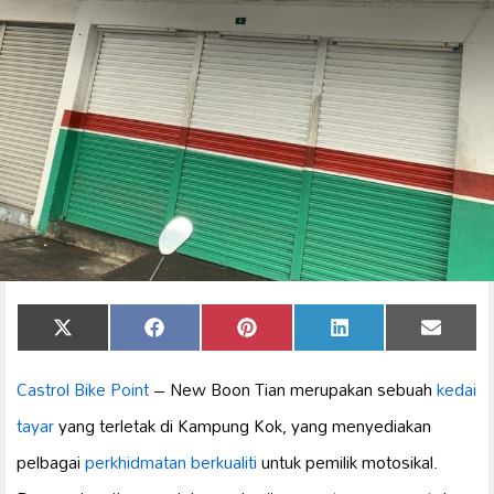
Share
Share
Share
Share
Share
X
Facebook
Pinterest
LinkedIn
Email
on
on
on
on
on
(Twitter)
Castrol Bike Point
– New Boon Tian merupakan sebuah
kedai
tayar
yang terletak di Kampung Kok, yang menyediakan
pelbagai
perkhidmatan berkualiti
untuk pemilik motosikal.