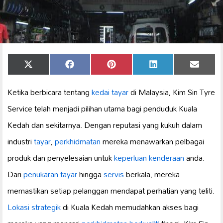
Share
Share
Share
Share
Share
X
Facebook
Pinterest
LinkedIn
Email
on
on
on
on
on
(Twitter)
Ketika berbicara tentang
kedai tayar
di Malaysia, Kim Sin Tyre
Service telah menjadi pilihan utama bagi penduduk Kuala
Kedah dan sekitarnya. Dengan reputasi yang kukuh dalam
industri
tayar
,
perkhidmatan
mereka menawarkan pelbagai
produk dan penyelesaian untuk
keperluan kenderaan
anda.
Dari
penukaran tayar
hingga
servis
berkala, mereka
memastikan setiap pelanggan mendapat perhatian yang teliti.
Lokasi strategik
di Kuala Kedah memudahkan akses bagi