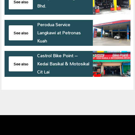
See also
Bhd.
Perodua Service
Langkawi at Petronas
See also
Kuah
Castrol Bike Point –
Kedai Basikal & Motosikal
See also
Cit Lai