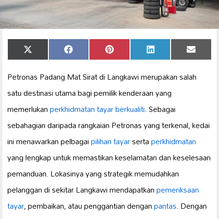
Share
Share
Share
Share
Share
X
Facebook
Pinterest
LinkedIn
Email
on
on
on
on
on
(Twitter)
Petronas Padang Mat Sirat di Langkawi merupakan salah
satu destinasi utama bagi pemilik kenderaan yang
memerlukan
perkhidmatan tayar berkualiti
. Sebagai
sebahagian daripada rangkaian Petronas yang terkenal, kedai
ini menawarkan pelbagai
pilihan tayar
serta
perkhidmatan
yang lengkap untuk memastikan keselamatan dan keselesaan
pemanduan. Lokasinya yang strategik memudahkan
pelanggan di sekitar Langkawi mendapatkan
pemeriksaan
tayar
, pembaikan, atau penggantian dengan
pantas
. Dengan