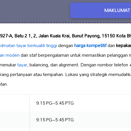
MAKLUMAT 
927-A, Batu 2 1, 2, Jalan Kuala Krai, Bunut Payong, 15150 Kota B
idmatan tayar
berkualiti tinggi
dengan
harga kompetitif
dan
kepakar
tan moden
dan staf berpengalaman untuk memastikan pelanggan
 menukar
tayar
, balancing, dan alignment. Dengan nombor telefon
rang pertanyaan atau tempahan. Lokasi yang strategik memudahk
tan.
9:15 PG–5:45 PTG
9:15 PG–5:45 PTG