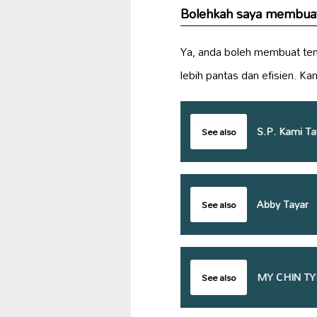
Bolehkah saya membuat 
Ya, anda boleh membuat te
lebih pantas dan efisien. K
S.P. Kami Ta
See also
Abby Tayar
See also
MY CHIN TY
See also