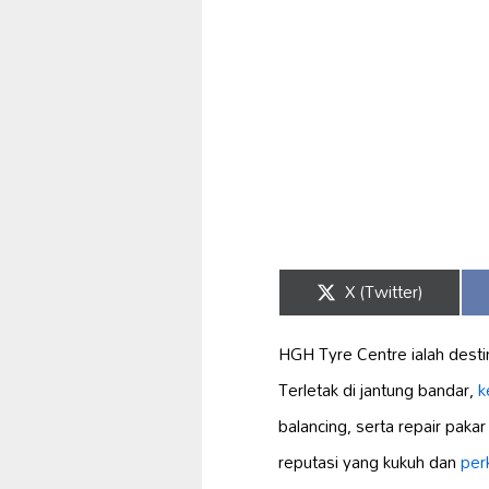
Share
X (Twitter)
on
HGH Tyre Centre ialah dest
Terletak di jantung bandar,
k
balancing, serta repair pa
reputasi yang kukuh dan
per