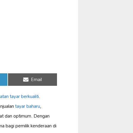
Share
Email
on
tan tayar berkualiti
.
njualan
tayar baharu
,
amat dan optimum. Dengan
a bagi pemilik kenderaan di