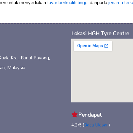
men untuk menyediakan
tayar berkualiti tinggi
daripada
jenama terk
Lokasi HGH Tyre Centre
 Kuala Krai, Bunut Payong,
an, Malaysia
Pendapat
4.2/5 (
Baca Ulasan
)