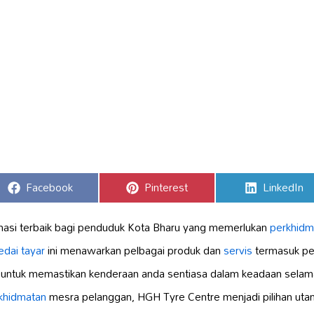
Share
Share
Share
Facebook
Pinterest
LinkedIn
on
on
on
inasi terbaik bagi penduduk Kota Bharu yang memerlukan
perkhidma
edai tayar
ini menawarkan pelbagai produk dan
servis
termasuk pe
kar untuk memastikan kenderaan anda sentiasa dalam keadaan sel
khidmatan
mesra pelanggan, HGH Tyre Centre menjadi pilihan utam