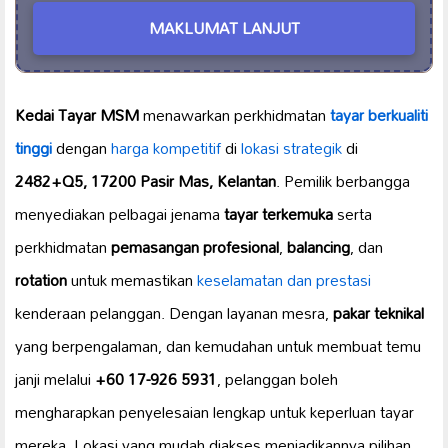
MAKLUMAT LANJUT
Kedai Tayar MSM
menawarkan perkhidmatan
tayar berkualiti
tinggi
dengan
harga kompetitif
di
lokasi strategik
di
2482+Q5, 17200 Pasir Mas, Kelantan
. Pemilik berbangga
menyediakan pelbagai jenama
tayar terkemuka
serta
perkhidmatan
pemasangan profesional
,
balancing
, dan
rotation
untuk memastikan
keselamatan dan prestasi
kenderaan pelanggan. Dengan layanan mesra,
pakar teknikal
yang berpengalaman, dan kemudahan untuk membuat temu
janji melalui
+60 17-926 5931
, pelanggan boleh
mengharapkan penyelesaian lengkap untuk keperluan tayar
mereka. Lokasi yang mudah diakses menjadikannya pilihan