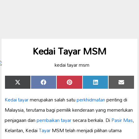
Kedai Tayar MSM
Share
Share
Share
Share
Share
X
Facebook
Pinterest
LinkedIn
Email
on
on
on
on
on
(Twitter)
Kedai tayar
merupakan salah satu
perkhidmatan
penting di
Malaysia, terutama bagi pemilik kenderaan yang memerlukan
penjagaan dan
pembaikan tayar
secara berkala. Di
Pasir Mas
,
Kelantan, Kedai
Tayar
MSM telah menjadi pilihan utama