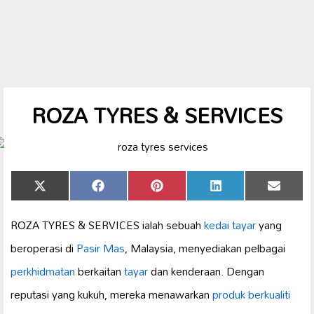
ROZA TYRES & SERVICES
Share
Share
Share
Share
Share
X
Facebook
Pinterest
LinkedIn
Email
on
on
on
on
on
(Twitter)
ROZA TYRES & SERVICES ialah sebuah
kedai tayar
yang
beroperasi di
Pasir Mas
, Malaysia, menyediakan pelbagai
perkhidmatan
berkaitan
tayar
dan kenderaan. Dengan
reputasi yang kukuh, mereka menawarkan
produk berkualiti