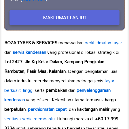
MAKLUMAT LANJUT
ROZA TYRES & SERVICES
menawarkan
perkhidmatan tayar
dan
servis kenderaan
yang profesional di lokasi strategik di
Lot 2427, Jln Kg Kelar Dalam, Kampung Pengkalan
Rambutan, Pasir Mas, Kelantan
. Dengan pengalaman luas
dalam industri, mereka menyediakan pelbagai jenis
tayar
berkualiti tinggi
serta
pembaikan
dan
penyelenggaraan
kenderaan
yang efisien. Kelebihan utama termasuk
harga
berpatutan
,
perkhidmatan cepat
, dan
kakitangan mahir
yang
sentiasa sedia membantu.
Hubungi mereka di
+60 17-999
3234
untuk sebarang keperluan berkaitan tayar atau servis