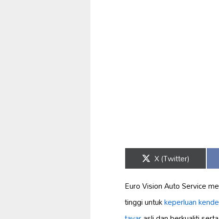
Share
X (Twitter)
on
Euro Vision Auto Service m
tinggi untuk
keperluan kende
tayar
asli dan berkualiti sert