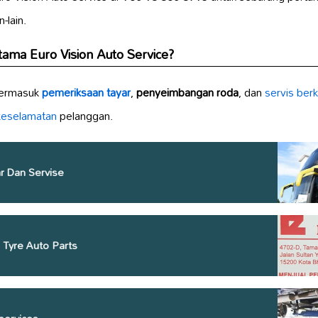
n-lain.
ama Euro Vision Auto Service?
 termasuk
pemeriksaan tayar
,
penyeimbangan roda
, dan
servis berk
 keselamatan
pelanggan.
r Dan Servise
 Tyre Auto Parts