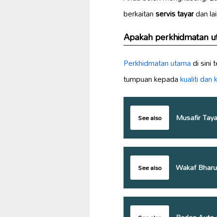
berkaitan
servis tayar
dan lai
Apakah perkhidmatan ut
Perkhidmatan utama
di sini
tumpuan kepada
kualiti dan
Musafir Taya
See also
Wakaf Bharu
See also