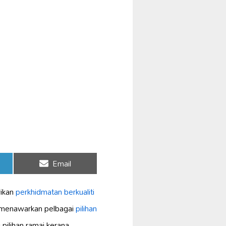
Share
Email
on
ikan
perkhidmatan berkualiti
 menawarkan pelbagai
pilihan
pilihan ramai kerana