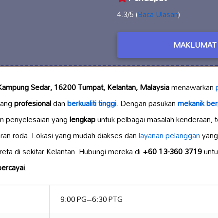
4.3/5 (
Baca Ulasan
)
MAKLUMAT 
Kampung Sedar, 16200 Tumpat, Kelantan, Malaysia
menawarkan
yang
profesional
dan
berkualiti tinggi
. Dengan pasukan
mekanik be
n penyelesaian yang
lengkap
untuk pelbagai masalah kenderaan, te
jaran roda. Lokasi yang mudah diakses dan
layanan pelanggan
yan
ereta di sekitar Kelantan. Hubungi mereka di
+60 13-360 3719
untu
percayai
.
9:00 PG–6:30 PTG