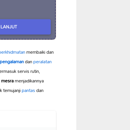
LANJUT
perkhidmatan
membaiki dan
rpengalaman
dan
peralatan
rmasuk servis rutin,
g
mesra
menjadikannya
k temujanji
pantas
dan