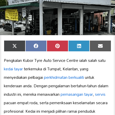
Share
Share
Share
Share
Share
X
Facebook
Pinterest
LinkedIn
Email
on
on
on
on
on
(Twitter)
Pengkalan Kubor Tyre Auto Service Centre ialah salah satu
kedai tayar
terkemuka di Tumpat, Kelantan, yang
menyediakan pelbagai
perkhidmatan berkualiti
untuk
kenderaan anda. Dengan pengalaman bertahun-tahun dalam
industri ini, mereka menawarkan
pemasangan tayar
,
servis
pacuan empat roda, serta pemeriksaan keselamatan secara
profesional. Kedai ini menjadi pilihan ramai penduduk