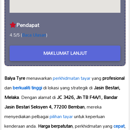
Pendapat
4.5/5 (
Baca Ulasan
)
MAKLUMAT LANJUT
Balya Tyre
menawarkan
perkhidmatan tayar
yang
profesional
dan
berkualiti tinggi
di lokasi yang strategik di
Jasin Bestari,
Melaka
. Dengan alamat di
JC 3426, Jln TB F4A/1, Bandar
Jasin Bestari Seksyen 4, 77200 Bemban
, mereka
menyediakan pelbagai
pilihan tayar
untuk keperluan
kenderaan anda.
Harga berpatutan
, perkhidmatan yang
cepat
,