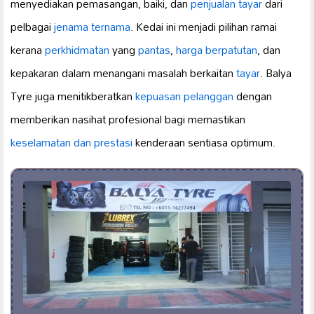
menyediakan pemasangan, baiki, dan
penjualan tayar
dari
pelbagai
jenama ternama
. Kedai ini menjadi pilihan ramai
kerana
perkhidmatan
yang
pantas
,
harga berpatutan
, dan
kepakaran dalam menangani masalah berkaitan
tayar
. Balya
Tyre juga menitikberatkan
kepuasan pelanggan
dengan
memberikan nasihat profesional bagi memastikan
keselamatan dan prestasi
kenderaan sentiasa optimum.