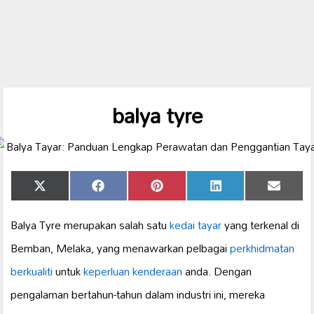
balya tyre
Share
Share
Share
Share
Share
X
Facebook
Pinterest
LinkedIn
Email
on
on
on
on
on
(Twitter)
Balya Tyre merupakan salah satu
kedai tayar
yang terkenal di
Bemban, Melaka, yang menawarkan pelbagai
perkhidmatan
berkualiti
untuk
keperluan kenderaan
anda. Dengan
pengalaman bertahun-tahun dalam industri ini, mereka