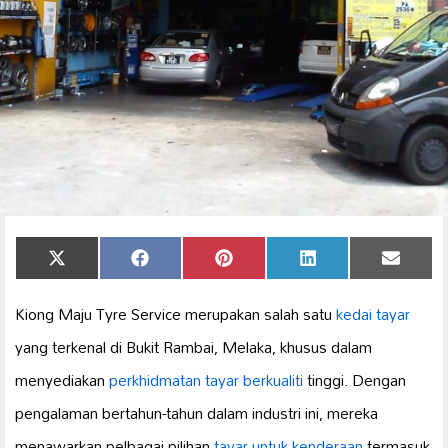
Share
Share
Share
Share
Share
X
Facebook
Pinterest
LinkedIn
Email
on
on
on
on
on
(Twitter)
Kiong Maju Tyre Service merupakan salah satu
kedai tayar
yang terkenal di Bukit Rambai, Melaka, khusus dalam
menyediakan
perkhidmatan tayar berkualiti
tinggi. Dengan
pengalaman bertahun-tahun dalam industri ini, mereka
menawarkan pelbagai pilihan
tayar untuk kenderaan
termasuk