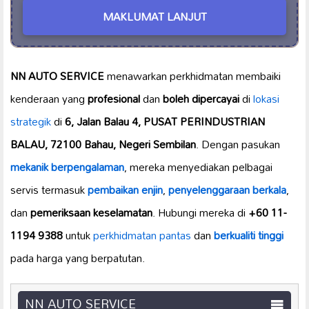
MAKLUMAT LANJUT
NN AUTO SERVICE
menawarkan perkhidmatan membaiki
kenderaan yang
profesional
dan
boleh dipercayai
di
lokasi
strategik
di
6, Jalan Balau 4, PUSAT PERINDUSTRIAN
BALAU, 72100 Bahau, Negeri Sembilan
. Dengan pasukan
mekanik berpengalaman
, mereka menyediakan pelbagai
servis termasuk
pembaikan enjin
,
penyelenggaraan berkala
,
dan
pemeriksaan keselamatan
. Hubungi mereka di
+60 11-
1194 9388
untuk
perkhidmatan pantas
dan
berkualiti tinggi
pada harga yang berpatutan.
NN AUTO SERVICE