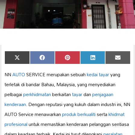
Share
Share
Share
Share
Share
X
Facebook
Pinterest
LinkedIn
Email
on
on
on
on
on
(Twitter)
NN
AUTO
SERVICE merupakan sebuah
kedai tayar
yang
terletak di bandar Bahau, Malaysia, yang menyediakan
pelbagai
perkhidmatan
berkaitan
tayar
dan
penjagaan
kenderaan
. Dengan reputasi yang kukuh dalam industri ini, NN
AUTO Service menawarkan
produk berkualiti
serta
khidmat
profesional
untuk memastikan kenderaan pelanggan sentiasa
dalam keadaan terbaik. Kedai ini turut dilengkapi
peralatan