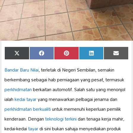
Share
Share
Share
Share
Share
X
Facebook
Pinterest
LinkedIn
Email
on
on
on
on
on
(Twitter)
Bandar Baru Nilai
, terletak di Negeri Sembilan, semakin
berkembang sebagai hab perniagaan yang pesat, termasuk
perkhidmatan
berkaitan automotif. Salah satu yang menonjol
ialah
kedai tayar
yang menawarkan pelbagai jenama dan
perkhidmatan berkualiti
untuk memenuhi keperluan pemilik
kenderaan. Dengan
teknologi terkini
dan tenaga kerja mahir,
kedai-kedai
tayar
di sini bukan sahaja menyediakan produk