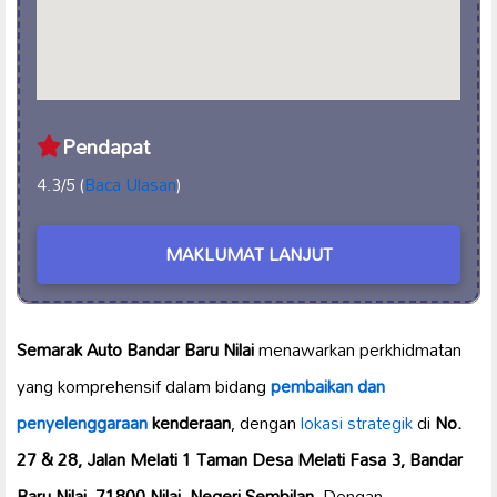
Pendapat
4.3/5 (
Baca Ulasan
)
MAKLUMAT LANJUT
Semarak Auto Bandar Baru Nilai
menawarkan perkhidmatan
yang komprehensif dalam bidang
pembaikan dan
penyelenggaraan
kenderaan
, dengan
lokasi strategik
di
No.
27 & 28, Jalan Melati 1 Taman Desa Melati Fasa 3, Bandar
Baru Nilai, 71800 Nilai, Negeri Sembilan
. Dengan