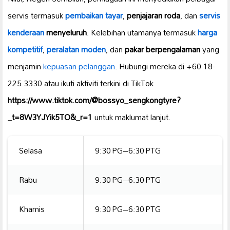
servis termasuk
pembaikan tayar
,
penjajaran roda
, dan
servis
kenderaan
menyeluruh
. Kelebihan utamanya termasuk
harga
kompetitif
,
peralatan moden
, dan
pakar berpengalaman
yang
menjamin
kepuasan pelanggan
. Hubungi mereka di +60 18-
225 3330 atau ikuti aktiviti terkini di TikTok
https://www.tiktok.com/@bossyo_sengkongtyre?
_t=8W3YJYik5TO&_r=1
untuk maklumat lanjut.
Selasa
9:30 PG–6:30 PTG
Rabu
9:30 PG–6:30 PTG
Khamis
9:30 PG–6:30 PTG