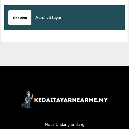
Asrul v6 tayar
See also
Notis Undang-undang