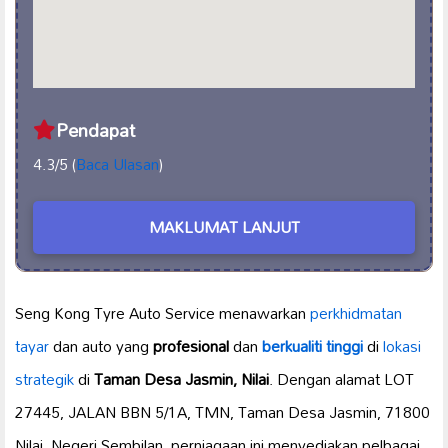
Pendapat
4.3/5 (
Baca Ulasan
)
MAKLUMAT LANJUT
Seng Kong Tyre Auto Service menawarkan
perkhidmatan
tayar
dan auto yang
profesional
dan
berkualiti tinggi
di
lokasi
strategik
di
Taman Desa Jasmin, Nilai
. Dengan alamat LOT
27445, JALAN BBN 5/1A, TMN, Taman Desa Jasmin, 71800
Nilai, Negeri Sembilan, perniagaan ini menyediakan pelbagai