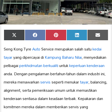
Share
Share
Share
Share
Share
X
Facebook
Pinterest
LinkedIn
Email
on
on
on
on
on
(Twitter)
Seng Kong Tyre
Auto
Service merupakan salah satu
kedai
tayar
yang dipercayai di
Kampung Baharu Nilai
, menyediakan
pelbagai
perkhidmatan berkualiti
untuk
keperluan kenderaan
anda. Dengan pengalaman bertahun-tahun dalam industri ini,
mereka menawarkan
servis
seperti menukar
tayar
, balancing,
alignment, serta pemeriksaan umum untuk memastikan
kenderaan sentiasa dalam keadaan terbaik. Kepakaran dan
komitmen mereka dalam memberikan servis yang