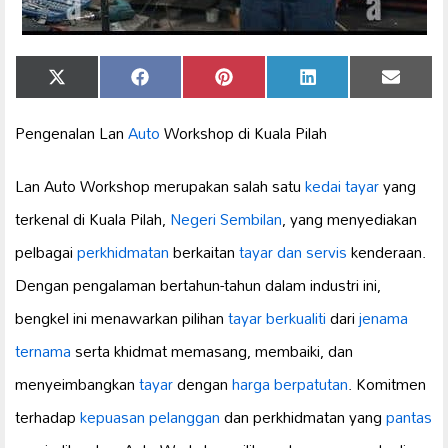
Share
Share
Share
Share
Share
X
Facebook
Pinterest
LinkedIn
Email
on
on
on
on
on
(Twitter)
Pengenalan Lan
Auto
Workshop di Kuala Pilah
Lan Auto Workshop merupakan salah satu
kedai tayar
yang
terkenal di Kuala Pilah,
Negeri Sembilan
, yang menyediakan
pelbagai
perkhidmatan
berkaitan
tayar dan servis
kenderaan.
Dengan pengalaman bertahun-tahun dalam industri ini,
bengkel ini menawarkan pilihan
tayar berkualiti
dari
jenama
ternama
serta khidmat memasang, membaiki, dan
menyeimbangkan
tayar
dengan
harga berpatutan
. Komitmen
terhadap
kepuasan pelanggan
dan perkhidmatan yang
pantas