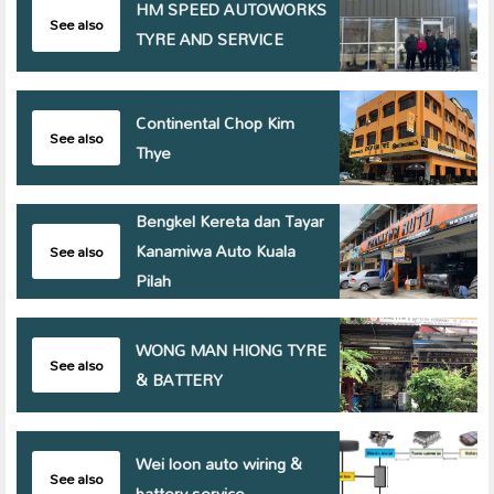
HM SPEED AUTOWORKS
See also
TYRE AND SERVICE
Continental Chop Kim
See also
Thye
Bengkel Kereta dan Tayar
Kanamiwa Auto Kuala
See also
Pilah
WONG MAN HIONG TYRE
See also
& BATTERY
Wei loon auto wiring &
See also
battery service