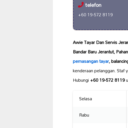
telefon
+60 19-572 8119
Awie Tayar Dan Servis Jera
Bandar Baru Jerantut, Paha
pemasangan tayar
, balancin
kenderaan pelanggan. Staf 
Hubungi
+60 19-572 8119
u
Selasa
Rabu