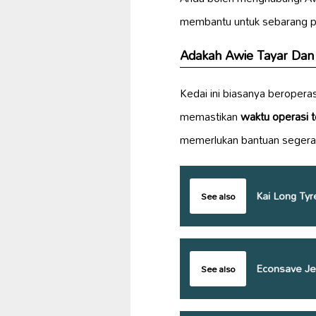
membantu untuk sebarang p
Adakah Awie Tayar Dan S
Kedai ini biasanya beropera
memastikan
waktu operasi te
memerlukan bantuan segera
Kai Long Tyr
See also
Econsave Je
See also