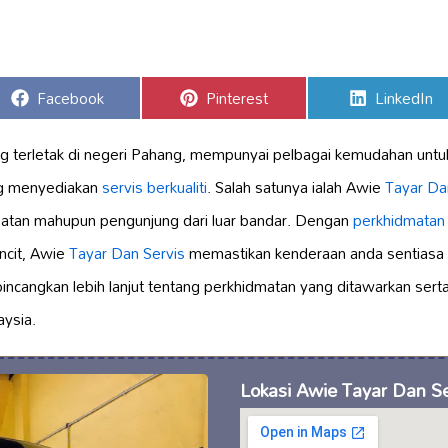
Share
Share
Share
Facebook
Pinterest
LinkedIn
on
on
on
ng terletak di negeri Pahang, mempunyai pelbagai kemudahan unt
g menyediakan
servis berkualiti
. Salah satunya ialah Awie
Tayar Da
patan mahupun pengunjung dari luar bandar. Dengan
perkhidmatan
ancit, Awie
Tayar Dan
Servis
memastikan kenderaan anda sentiasa
bincangkan lebih lanjut tentang perkhidmatan yang ditawarkan sert
aysia.
Lokasi Awie Tayar Dan Se