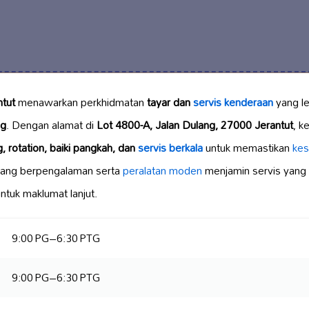
ntut
menawarkan perkhidmatan
tayar dan
servis kenderaan
yang l
ng
. Dengan alamat di
Lot 4800-A, Jalan Dulang, 27000 Jerantut
, k
g, rotation, baiki pangkah, dan
servis berkala
untuk memastikan
kes
yang berpengalaman serta
peralatan moden
menjamin servis yang
ntuk maklumat lanjut.
9:00 PG–6:30 PTG
9:00 PG–6:30 PTG