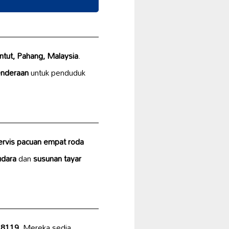
ntut, Pahang, Malaysia
.
enderaan
untuk penduduk
ervis pacuan empat roda
udara
dan
susunan tayar
 8119
. Mereka sedia