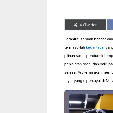
Share
X (Twitter)
on
Jerantut, sebuah bandar ya
termasuklah
kedai tayar
yan
pilihan ramai penduduk tem
penjajaran roda, dan baiki p
selesa. Artikel ini akan mem
tayar yang dipercayai di Mal