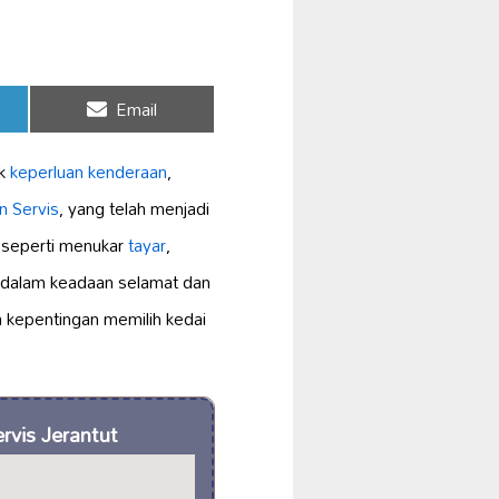
Share
Email
on
uk
keperluan kenderaan
,
n Servis
, yang telah menjadi
seperti menukar
tayar
,
 dalam keadaan selamat dan
a kepentingan memilih kedai
rvis Jerantut