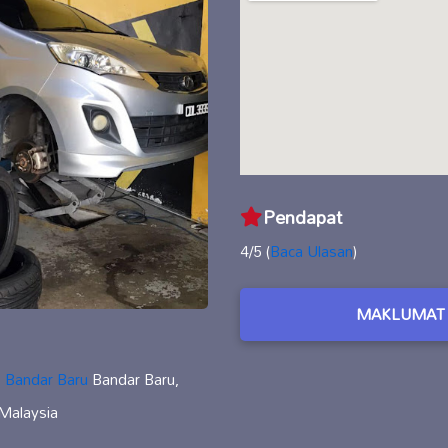
Pendapat
4/5 (
Baca Ulasan
)
MAKLUMAT 
,
Bandar Baru
Bandar Baru,
Malaysia