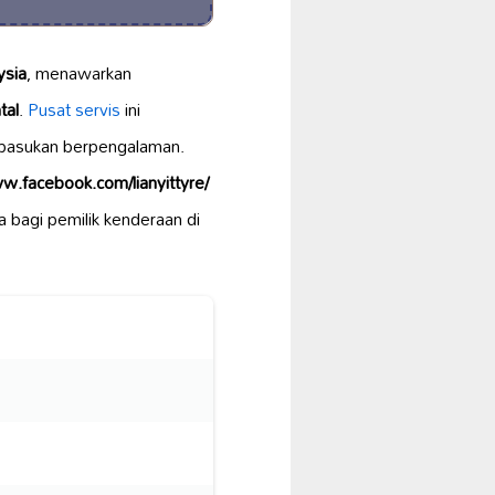
ysia
, menawarkan
tal
.
Pusat servis
ini
 pasukan berpengalaman.
w.facebook.com/lianyittyre/
a bagi pemilik kenderaan di