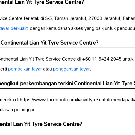
ental Lian Yit Tyre Service Centre?
rvice Centre terletak di S-5, Taman Jerantut, 27000 Jerantut, Pahan
ayar berkualiti
dengan kemudahan akses yang baik untuk penduduk
ontinental Lian Yit Tyre Service Centre?
tinental Lian Yit Tyre Service Centre di +60 11-5424 2045 untuk
erti
pembaikan tayar
atau
penggantian tayar
.
ngikut perkembangan terkini Continental Lian Yit Tyre 
mereka di https://www.facebook.com/lianyittyre/ untuk mendapatka
 ulasan pelanggan.
ntal Lian Yit Tyre Service Centre?