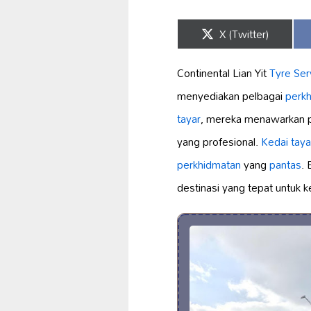
Share
X (Twitter)
on
Continental Lian Yit
Tyre Ser
menyediakan pelbagai
perkh
tayar
, mereka menawarkan 
yang profesional.
Kedai taya
perkhidmatan
yang
pantas
. 
destinasi yang tepat untuk 