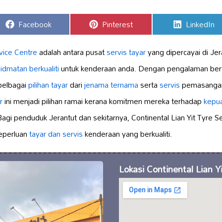
Share
Share
Share
Facebook
Pinterest
LinkedIn
on
on
on
vice Centre
adalah antara pusat
servis tayar
yang dipercayai di Jer
idmatan berkualiti
untuk kenderaan anda. Dengan pengalaman berta
pelbagai
pilihan tayar
dari
jenama ternama
serta
servis
pemasangan,
r
ini menjadi pilihan ramai kerana komitmen mereka terhadap
kepu
Bagi penduduk Jerantut dan sekitarnya, Continental Lian Yit Tyre S
keperluan
tayar dan servis
kenderaan yang berkualiti.
Lokasi Continental Lian Y