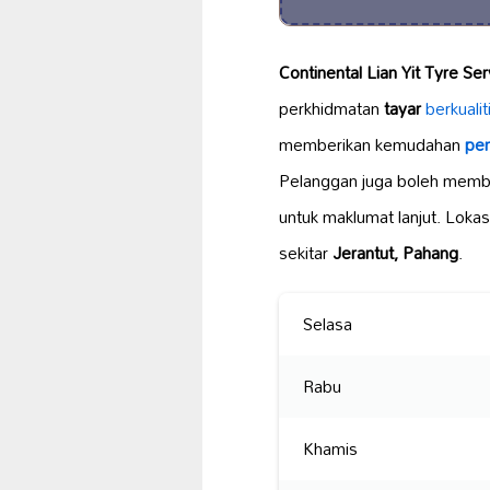
Continental Lian Yit Tyre Se
perkhidmatan
tayar
berkualit
memberikan kemudahan
pem
Pelanggan juga boleh memb
untuk maklumat lanjut. Loka
sekitar
Jerantut, Pahang
.
Selasa
Rabu
Khamis