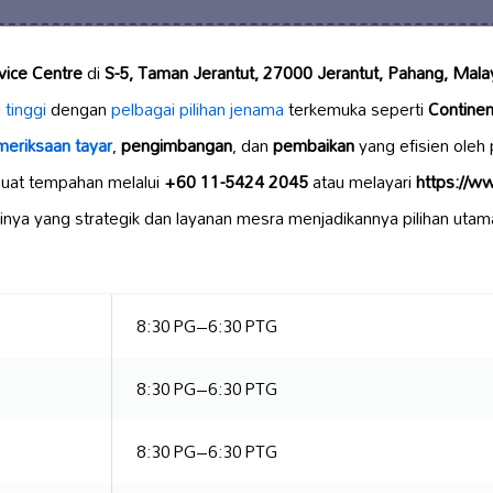
rvice Centre
di
S-5, Taman Jerantut, 27000 Jerantut, Pahang, Mala
i tinggi
dengan
pelbagai pilihan jenama
terkemuka seperti
Continen
eriksaan tayar
,
pengimbangan
, dan
pembaikan
yang efisien oleh
uat tempahan melalui
+60 11-5424 2045
atau melayari
https://ww
sinya yang strategik dan layanan mesra menjadikannya pilihan utam
8:30 PG–6:30 PTG
8:30 PG–6:30 PTG
8:30 PG–6:30 PTG