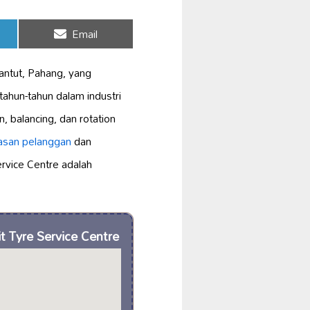
Share
Email
on
antut, Pahang, yang
hun-tahun dalam industri
 balancing, dan rotation
asan pelanggan
dan
ervice Centre adalah
it Tyre Service Centre