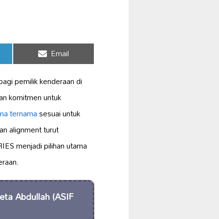
Share
Email
on
gi pemilik kenderaan di
n komitmen untuk
ma ternama
sesuai untuk
an alignment turut
ES menjadi pilihan utama
raan.
reta Abdullah (ASIF