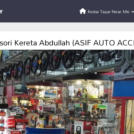
Kedai Tayar Near Me
esori Kereta Abdullah (ASIF AUTO AC