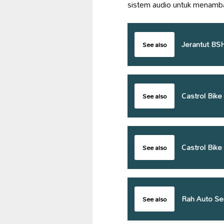
sistem audio untuk menamba
Jerantut BSH
See also
Castrol Bike
See also
Castrol Bik
See also
Rah Auto Se
See also