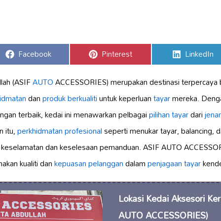
Share
Share
Share
Facebook
Pinterest
LinkedIn
on
on
on
lah (ASIF
AUTO
ACCESSORIES) merupakan destinasi terpercaya ba
idmatan
dan
produk berkualiti
untuk keperluan
tayar
mereka. Denga
gan terbaik, kedai ini menawarkan pelbagai
pilihan tayar
dari
jena
n itu,
perkhidmatan profesional
seperti menukar tayar, balancing, d
n keselamatan dan keselesaan pemanduan. ASIF AUTO ACCESSORI
kan kualiti dan
kepuasan pelanggan
dalam
penjagaan tayar
kende
Lokasi Kedai Aksesori Ke
AUTO ACCESSORIES)