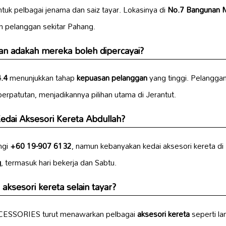
uk pelbagai jenama dan saiz tayar. Lokasinya di
No.7 Bangunan M
pelanggan sekitar Pahang.
 dan adakah mereka boleh dipercayai?
4.4
menunjukkan tahap
kepuasan pelanggan
yang tinggi. Pelangga
erpatutan, menjadikannya pilihan utama di Jerantut.
edai Aksesori Kereta Abdullah?
ngi
+60 19-907 6132
, namun kebanyakan kedai aksesori kereta di
g
, termasuk hari bekerja dan Sabtu.
 aksesori kereta selain tayar?
CCESSORIES turut menawarkan pelbagai
aksesori kereta
seperti la