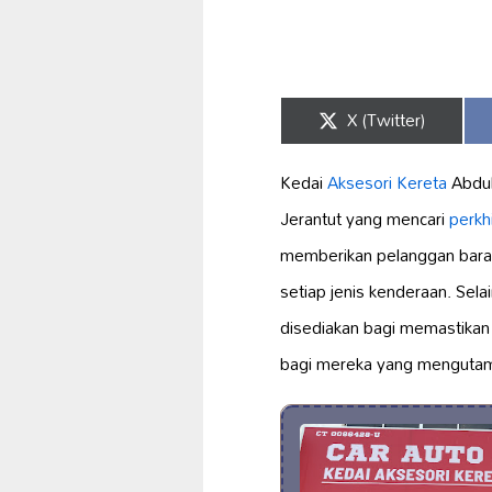
Share
X (Twitter)
on
Kedai
Aksesori Kereta
Abdul
Jerantut yang mencari
perkh
memberikan pelanggan baran
setiap jenis kenderaan. Selai
disediakan bagi memastika
bagi mereka yang mengutama