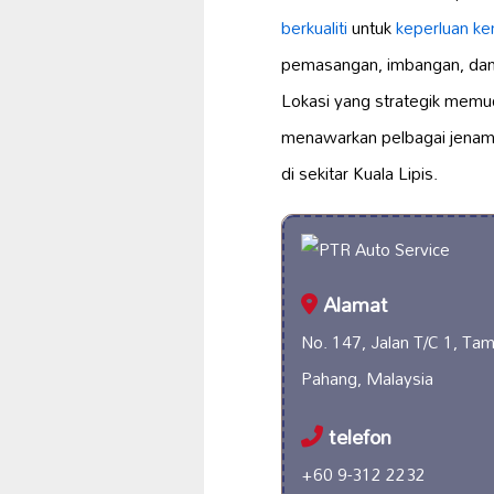
berkualiti
untuk
keperluan k
pemasangan, imbangan, da
Lokasi yang strategik mem
menawarkan pelbagai jena
di sekitar Kuala Lipis.
Alamat
No. 147, Jalan T/C 1, Ta
Pahang, Malaysia
telefon
+60 9-312 2232