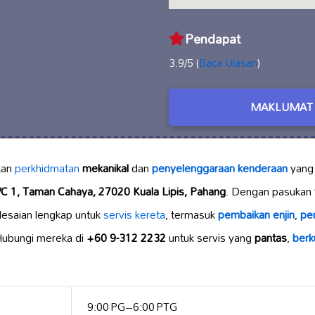
Pendapat
3.9/5 (
Baca Ulasan
)
MAKLUMAT 
kan
perkhidmatan
mekanikal
dan
penyelenggaraan kenderaan
yang 
T/C 1, Taman Cahaya, 27020 Kuala Lipis, Pahang
. Dengan pasukan
esaian lengkap untuk
servis kereta
, termasuk
pembaikan enjin
,
pe
Hubungi mereka di
+60 9-312 2232
untuk servis yang
pantas
,
berku
9:00 PG–6:00 PTG