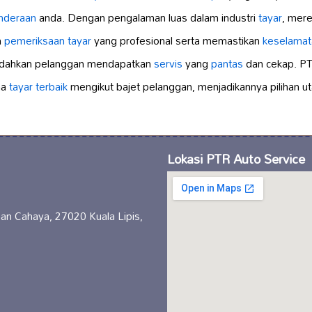
enderaan
anda. Dengan pengalaman luas dalam industri
tayar
, mer
n
pemeriksaan tayar
yang profesional serta memastikan
keselamat
udahkan pelanggan mendapatkan
servis
yang
pantas
dan cekap. PT
ma
tayar terbaik
mengikut bajet pelanggan, menjadikannya pilihan u
Lokasi PTR Auto Service
man Cahaya, 27020 Kuala Lipis,