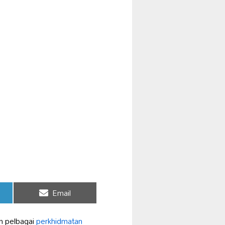
Share
Email
on
n pelbagai
perkhidmatan