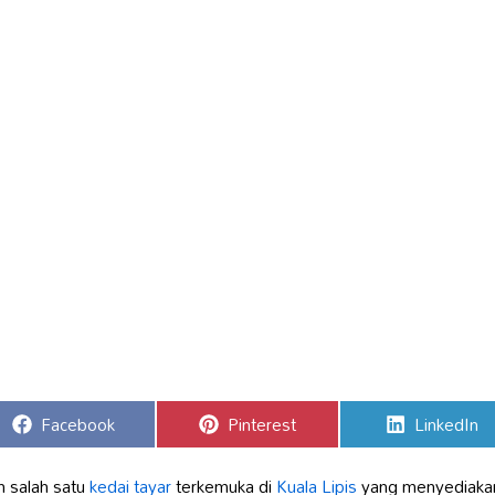
Share
Share
Share
Facebook
Pinterest
LinkedIn
on
on
on
 salah satu
kedai tayar
terkemuka di
Kuala Lipis
yang menyediaka