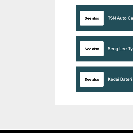
TSN Auto Car
See also
Seng Lee Ty
See also
Kedai Bateri
See also