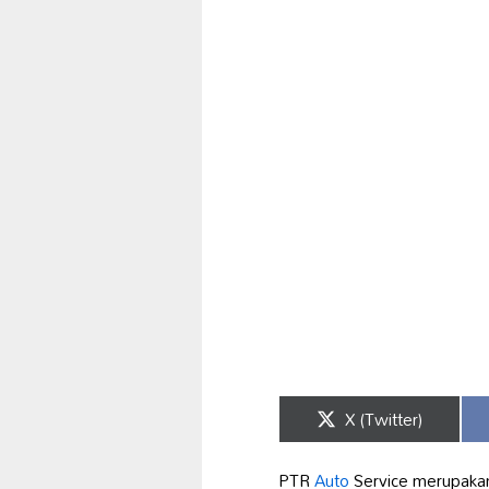
Share
X (Twitter)
on
PTR
Auto
Service merupakan