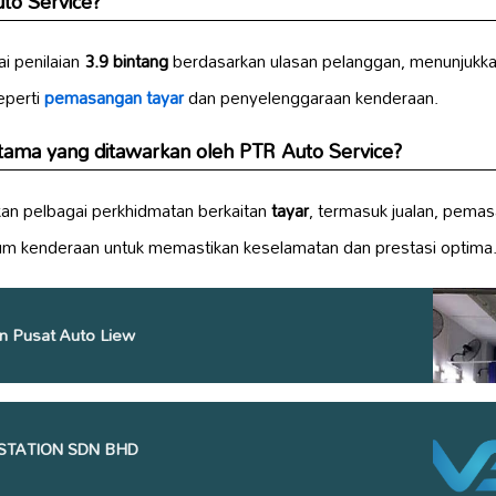
to Service?
i penilaian
3.9 bintang
berdasarkan ulasan pelanggan, menunjukk
eperti
pemasangan tayar
dan penyelenggaraan kenderaan.
ama yang ditawarkan oleh PTR Auto Service?
an pelbagai perkhidmatan berkaitan
tayar
, termasuk jualan, pema
um kenderaan untuk memastikan keselamatan dan prestasi optima
n Pusat Auto Liew
STATION SDN BHD