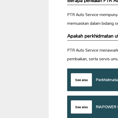
Berapa penilaian PTR Au
PTR Auto Service mempunya
memuaskan dalam bidang s
Apakah perkhidmatan ut
PTR Auto Service menawark
pembaikan, serta servis um
Perkhidmata
See also
RIAPOWER 
See also