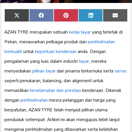
Share
Share
Share
Share
Share
X
Facebook
Pinterest
LinkedIn
Email
on
on
on
on
on
(Twitter)
AZAN TYRE merupakan sebuah
kedai tayar
yang terletak di
Pekan, menawarkan pelbagai produk dan
perkhidmatan
berkualiti
untuk
keperluan kenderaan
anda. Dengan
pengalaman yang luas dalam industri
tayar
, mereka
menyediakan
pilihan tayar
dari jenama terkemuka serta
servis
seperti penukaran, balancing, dan alignment untuk
memastikan
keselamatan dan prestasi
kenderaan. Dikenali
dengan
perkhidmatan
mesra pelanggan dan harga yang
berpatutan, AZAN TYRE telah menjadi pilihan utama
penduduk setempat. Artikel ini akan mengupas lebih lanjut
mengenai perkhidmatan yang ditawarkan serta kelebihan