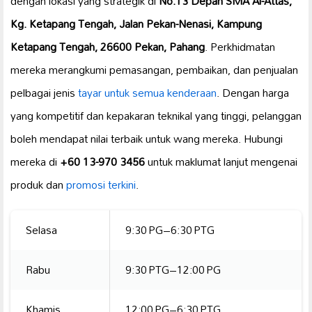
dengan lokasi yang strategik di
No.13 Depan SMA Al-Attas,
Kg. Ketapang Tengah, Jalan Pekan-Nenasi, Kampung
Ketapang Tengah, 26600 Pekan, Pahang
. Perkhidmatan
mereka merangkumi pemasangan, pembaikan, dan penjualan
pelbagai jenis
tayar untuk semua kenderaan
. Dengan harga
yang kompetitif dan kepakaran teknikal yang tinggi, pelanggan
boleh mendapat nilai terbaik untuk wang mereka. Hubungi
mereka di
+60 13-970 3456
untuk maklumat lanjut mengenai
produk dan
promosi terkini
.
Selasa
9:30 PG–6:30 PTG
Rabu
9:30 PTG–12:00 PG
Khamis
12:00 PG–6:30 PTG