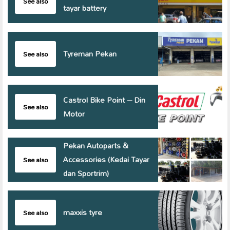
See also
tayar battery
Tyreman Pekan
See also
Castrol Bike Point – Din
See also
Motor
Pekan Autoparts &
Accessories (Kedai Tayar
See also
dan Sportrim)
maxxis tyre
See also