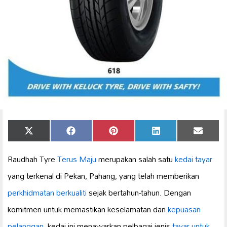
Share
Share
Share
Share
Share
X
Facebook
Pinterest
LinkedIn
Email
on
on
on
on
on
(Twitter)
Raudhah Tyre
Terus Maju
merupakan salah satu
kedai tayar
yang terkenal di Pekan, Pahang, yang telah memberikan
perkhidmatan berkualiti
sejak bertahun-tahun. Dengan
komitmen untuk memastikan keselamatan dan
kepuasan
pelanggan
, kedai ini menawarkan pelbagai jenis
tayar untuk