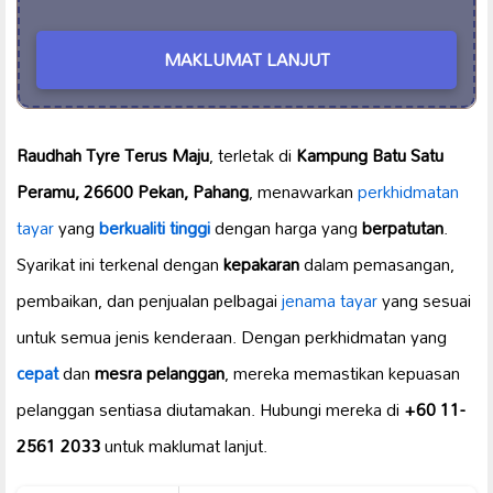
MAKLUMAT LANJUT
Raudhah Tyre Terus Maju
, terletak di
Kampung Batu Satu
Peramu, 26600 Pekan, Pahang
, menawarkan
perkhidmatan
tayar
yang
berkualiti tinggi
dengan harga yang
berpatutan
.
Syarikat ini terkenal dengan
kepakaran
dalam pemasangan,
pembaikan, dan penjualan pelbagai
jenama tayar
yang sesuai
untuk semua jenis kenderaan. Dengan perkhidmatan yang
cepat
dan
mesra pelanggan
, mereka memastikan kepuasan
pelanggan sentiasa diutamakan. Hubungi mereka di
+60 11-
2561 2033
untuk maklumat lanjut.