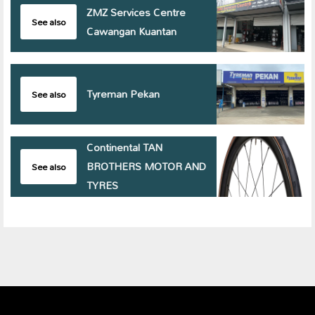
ZMZ Services Centre
See also
Cawangan Kuantan
Tyreman Pekan
See also
Continental TAN
BROTHERS MOTOR AND
See also
TYRES