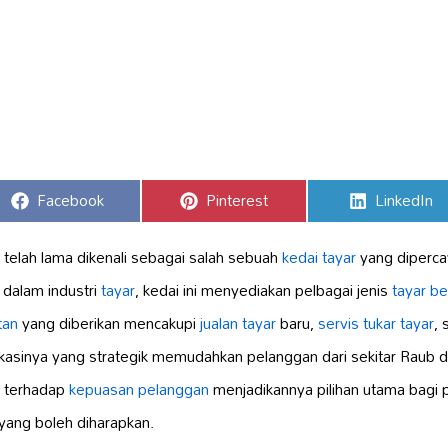
Share
Share
Share
Facebook
Pinterest
LinkedIn
on
on
on
 telah lama dikenali sebagai salah sebuah
kedai tayar
yang diperca
 dalam industri
tayar
, kedai ini menyediakan pelbagai jenis
tayar ber
tan
yang diberikan mencakupi
jualan tayar
baru,
servis
tukar tayar
, 
okasinya yang strategik memudahkan pelanggan dari sekitar Raub
g terhadap
kepuasan pelanggan
menjadikannya pilihan utama bagi 
yang boleh diharapkan.