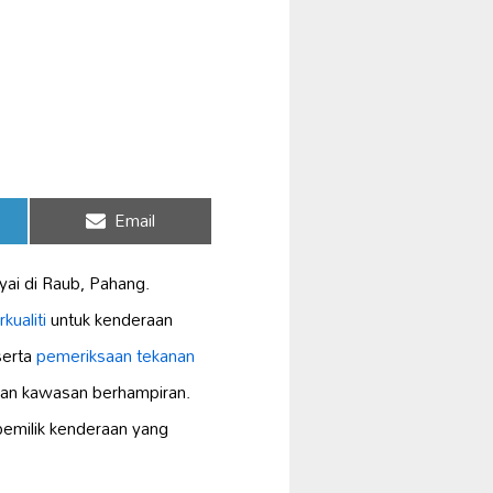
Share
Email
on
yai di Raub, Pahang.
kualiti
untuk kenderaan
serta
pemeriksaan tekanan
 dan kawasan berhampiran.
pemilik kenderaan yang