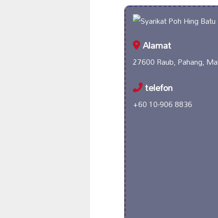
Alamat
27600 Raub, Pahang, Mal
telefon
+60 10-906 8836