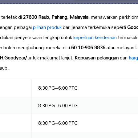
terletak di
27600 Raub, Pahang, Malaysia
, menawarkan perkhidma
dengan pelbagai
pilihan produk
dari jenama terkemuka seperti
Good
yediakan penyelesaian lengkap untuk
keperluan kenderaan
termasuk 
an boleh menghubungi mereka di
+60 10-906 8836
atau melayari 
PH.Goodyear/
untuk maklumat lanjut.
Kepuasan pelanggan
dan
harg
Raub.
8:30 PG–6:00 PTG
8:30 PG–6:00 PTG
8:30 PG–6:00 PTG