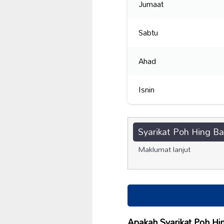
Jumaat
Sabtu
Ahad
Isnin
Syarikat Poh Hing Ba
Maklumat lanjut
Apakah Syarikat Poh Hi