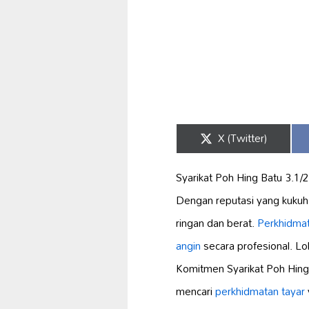
Share
X (Twitter)
on
Syarikat Poh Hing Batu 3.1/2
Dengan reputasi yang kukuh
ringan dan berat.
Perkhidma
angin
secara profesional. L
Komitmen Syarikat Poh Hin
mencari
perkhidmatan tayar