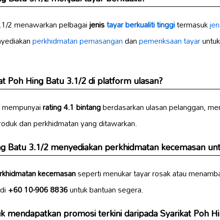
 3.1/2 menawarkan pelbagai
jenis
tayar berkualiti tinggi
termasuk
je
nyediakan
perkhidmatan pemasangan
dan
pemeriksaan tayar
untuk
kat Poh Hing Batu 3.1/2
di platform ulasan?
/2 mempunyai
rating 4.1 bintang
berdasarkan ulasan pelanggan, me
produk dan perkhidmatan yang ditawarkan.
ng Batu 3.1/2 menyediakan
perkhidmatan kecemasan
unt
rkhidmatan kecemasan
seperti menukar tayar rosak atau menamb
 di
+60 10-906 8836
untuk bantuan segera.
tuk mendapatkan
promosi terkini
daripada Syarikat Poh Hi