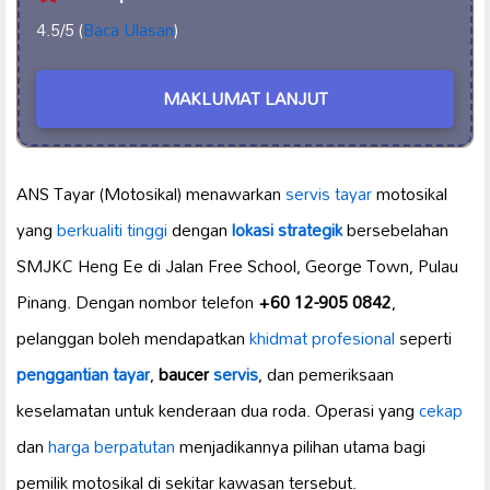
4.5/5 (
Baca Ulasan
)
MAKLUMAT LANJUT
ANS Tayar (Motosikal) menawarkan
servis tayar
motosikal
yang
berkualiti tinggi
dengan
lokasi strategik
bersebelahan
SMJKC Heng Ee di Jalan Free School, George Town, Pulau
Pinang. Dengan nombor telefon
+60 12-905 0842
,
pelanggan boleh mendapatkan
khidmat profesional
seperti
penggantian tayar
,
baucer
servis
, dan pemeriksaan
keselamatan untuk kenderaan dua roda. Operasi yang
cekap
dan
harga berpatutan
menjadikannya pilihan utama bagi
pemilik motosikal di sekitar kawasan tersebut.