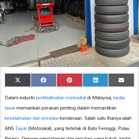
Share
Share
Share
Share
Share
X
Facebook
Pinterest
LinkedIn
Email
on
on
on
on
on
(Twitter)
Dalam industri
perkhidmatan motosikal
di Malaysia,
kedai
tayar
memainkan peranan penting dalam memastikan
keselamatan dan prestasi
kenderaan. Salah satu thanya ialah
ANS
Tayar
(Motosikal), yang terletak di Batu Feringgi, Pulau
Pinang. Dengan pengalaman dan reputasi yang kukuh, kedai