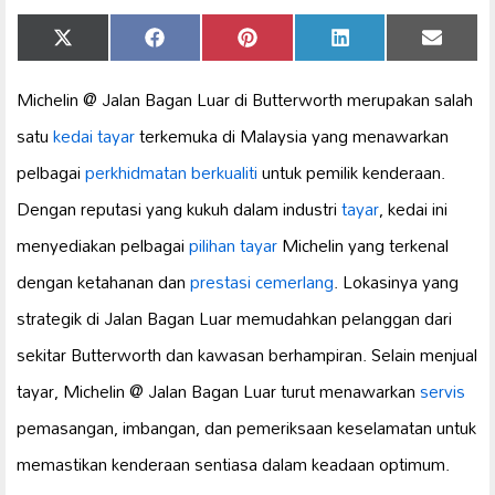
Share
Share
Share
Share
Share
X
Facebook
Pinterest
LinkedIn
Email
on
on
on
on
on
(Twitter)
Michelin @ Jalan Bagan Luar di Butterworth merupakan salah
satu
kedai tayar
terkemuka di Malaysia yang menawarkan
pelbagai
perkhidmatan berkualiti
untuk pemilik kenderaan.
Dengan reputasi yang kukuh dalam industri
tayar
, kedai ini
menyediakan pelbagai
pilihan tayar
Michelin yang terkenal
dengan ketahanan dan
prestasi cemerlang
. Lokasinya yang
strategik di Jalan Bagan Luar memudahkan pelanggan dari
sekitar Butterworth dan kawasan berhampiran. Selain menjual
tayar, Michelin @ Jalan Bagan Luar turut menawarkan
servis
pemasangan, imbangan, dan pemeriksaan keselamatan untuk
memastikan kenderaan sentiasa dalam keadaan optimum.