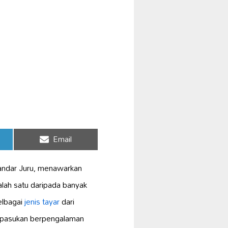
Share
Email
on
Bandar Juru, menawarkan
lah satu daripada banyak
elbagai
jenis tayar
dari
 pasukan berpengalaman