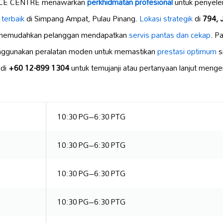
CE CENTRE menawarkan
perkhidmatan profesional
untuk penyele
i terbaik
di Simpang Ampat, Pulau Pinang.
Lokasi strategik
di
794, 
emudahkan pelanggan mendapatkan
servis pantas dan cekap
. P
gunakan peralatan moden untuk memastikan
prestasi optimum
s
 di
+60 12-899 1304
untuk temujanji atau pertanyaan lanjut meng
10:30 PG–6:30 PTG
10:30 PG–6:30 PTG
10:30 PG–6:30 PTG
10:30 PG–6:30 PTG