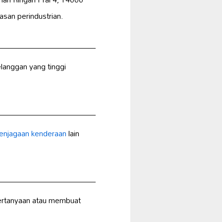
san perindustrian.
anggan yang tinggi
enjagaan kenderaan
lain
ertanyaan atau membuat