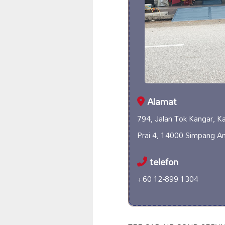
Alamat
794, Jalan Tok Kangar, K
Prai 4, 14000 Simpang Am
telefon
+60 12-899 1304