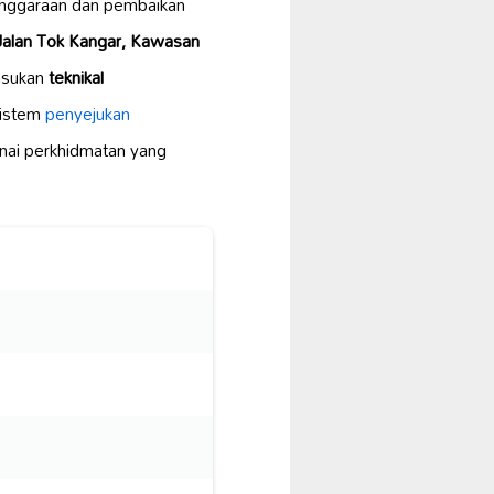
nggaraan dan pembaikan
Jalan Tok Kangar, Kawasan
asukan
teknikal
istem
penyejukan
enai perkhidmatan yang