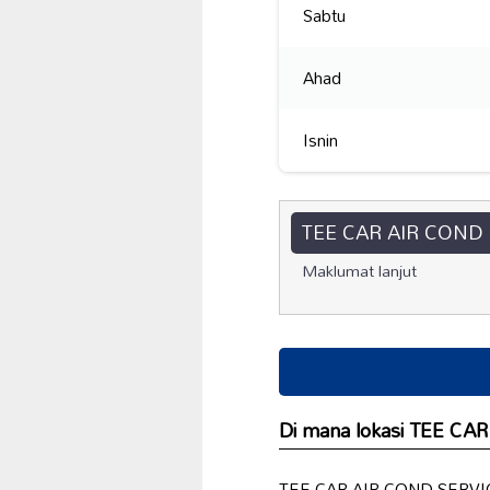
Sabtu
Ahad
Isnin
TEE CAR AIR COND
Maklumat lanjut
Di mana lokasi TEE C
TEE CAR AIR COND SERVICE C