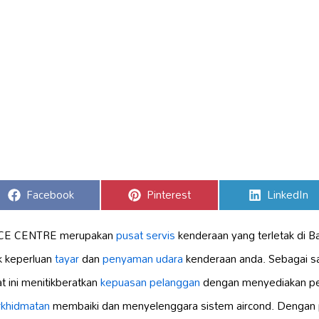
Share
Share
Share
Facebook
Pinterest
LinkedIn
on
on
on
CE CENTRE merupakan
pusat servis
kenderaan yang terletak di 
k keperluan
tayar
dan
penyaman udara
kenderaan anda. Sebagai sa
t ini menitikberatkan
kepuasan pelanggan
dengan menyediakan p
rkhidmatan
membaiki dan menyelenggara sistem aircond. Dengan