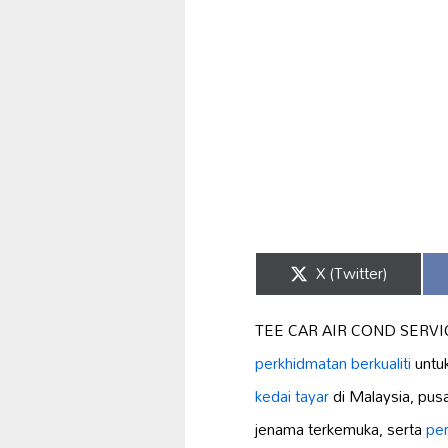
Share
X (Twitter)
on
TEE CAR AIR COND SERVI
perkhidmatan berkualiti
untu
kedai tayar
di Malaysia, pusa
jenama terkemuka, serta
pe