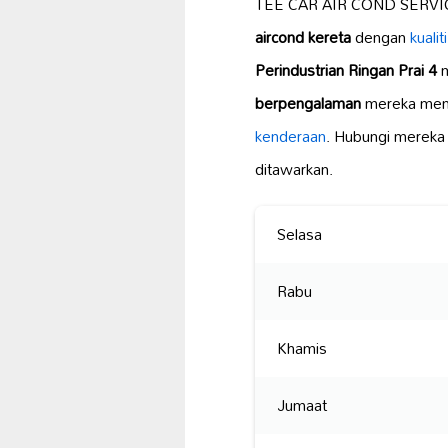
TEE CAR AIR COND SERVI
aircond kereta
dengan
kualit
Perindustrian Ringan Prai 4
m
berpengalaman
mereka meng
kenderaan
. Hubungi mereka
ditawarkan.
Selasa
Rabu
Khamis
Jumaat