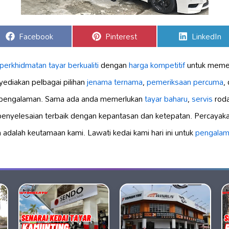
Share
Share
Share
Facebook
Pinterest
LinkedIn
on
on
on
perkhidmatan tayar berkualiti
dengan
harga kompetitif
untuk meme
ediakan pelbagai pilihan
jenama ternama
,
pemeriksaan percuma
,
berpengalaman. Sama ada anda memerlukan
tayar baharu
,
servis
roda
enyelesaian terbaik dengan kepantasan dan ketepatan. Percayaka
alah keutamaan kami. Lawati kedai kami hari ini untuk
pengalam