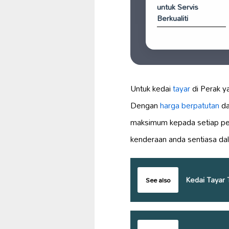
untuk Servis
Berkualiti
Untuk kedai
tayar
di Perak 
Dengan
harga berpatutan
da
maksimum kepada setiap pe
kenderaan anda sentiasa dala
Kedai Tayar T
See also