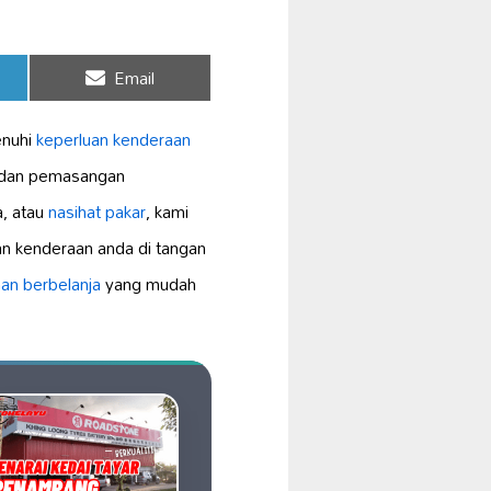
Share
Email
on
nuhi
keperluan kenderaan
 dan pemasangan
, atau
nasihat pakar
, kami
n kenderaan anda di tangan
an berbelanja
yang mudah