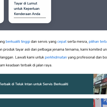
Tayar di Lumut
untuk Keperluan
Kenderaan Anda
yang
berkualiti tinggi
dan servis yang
cepat
serta mesra,
pilihan terb
n produk tayar asli dari pelbagai jenama ternama, kami komited 
langgan. Lawati kami untuk
perkhidmatan
yang profesional dan bo
m keadaan terbaik di jalan raya.
erbaik di Teluk Intan untuk Servis Berkualiti