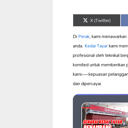
Share
X (Twitter)
on
Di
Perak
, kami menawarkan
anda.
Kedai Tayar
kami meny
profesional oleh teknikal 
komited untuk memberikan p
kami—kepuasan pelanggan ad
dan dipercayai.