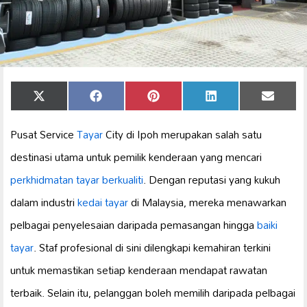
Share
Share
Share
Share
Share
X
Facebook
Pinterest
LinkedIn
Email
on
on
on
on
on
(Twitter)
Pusat Service
Tayar
City di Ipoh merupakan salah satu
destinasi utama untuk pemilik kenderaan yang mencari
perkhidmatan tayar berkualiti
. Dengan reputasi yang kukuh
dalam industri
kedai tayar
di Malaysia, mereka menawarkan
pelbagai penyelesaian daripada pemasangan hingga
baiki
tayar
. Staf profesional di sini dilengkapi kemahiran terkini
untuk memastikan setiap kenderaan mendapat rawatan
terbaik. Selain itu, pelanggan boleh memilih daripada pelbagai