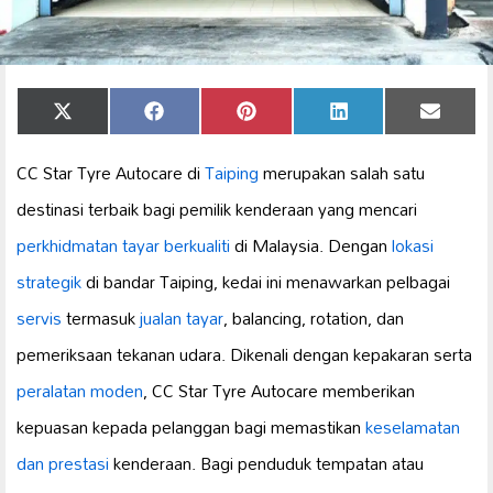
Share
Share
Share
Share
Share
X
Facebook
Pinterest
LinkedIn
Email
on
on
on
on
on
(Twitter)
CC Star Tyre Autocare di
Taiping
merupakan salah satu
destinasi terbaik bagi pemilik kenderaan yang mencari
perkhidmatan tayar berkualiti
di Malaysia. Dengan
lokasi
strategik
di bandar Taiping, kedai ini menawarkan pelbagai
servis
termasuk
jualan tayar
, balancing, rotation, dan
pemeriksaan tekanan udara. Dikenali dengan kepakaran serta
peralatan moden
, CC Star Tyre Autocare memberikan
kepuasan kepada pelanggan bagi memastikan
keselamatan
dan prestasi
kenderaan. Bagi penduduk tempatan atau