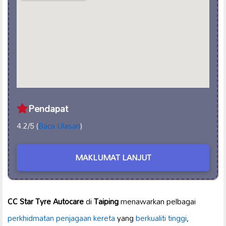
Pendapat
4.2/5 (
Baca Ulasan
)
MAKLUMAT LANJUT
CC Star Tyre Autocare
di
Taiping
menawarkan pelbagai
perkhidmatan
penjagaan kereta
yang
berkualiti tinggi
,