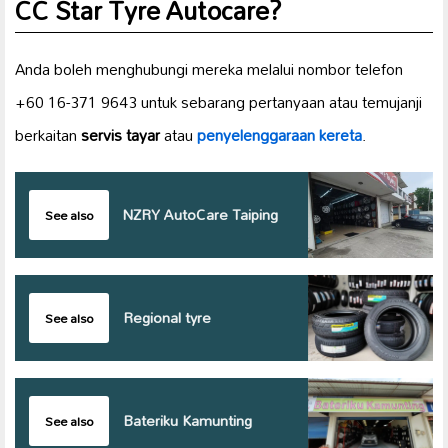
CC Star Tyre Autocare?
Anda boleh menghubungi mereka melalui nombor telefon
+60 16-371 9643 untuk sebarang pertanyaan atau temujanji
berkaitan
servis tayar
atau
penyelenggaraan kereta
.
NZRY AutoCare Taiping
See also
Regional tyre
See also
Bateriku Kamunting
See also