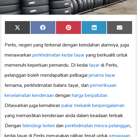
Share
Share
Share
Share
Share
X
Facebook
Pinterest
LinkedIn
Email
on
on
on
on
on
(Twitter)
Perlis, negeri yang terkenal dengan keindahan alamnya, juga
menawarkan
perkhidmatan
kedai tayar
yang berkualiti untuk
memenuhi keperluan pemandu. Di kedai
tayar
di Perlis,
pelanggan boleh mendapatkan pelbagai
jenama tayar
ternama, perkhidmatan balans tayar, dan
pemeriksaan
keselamatan kenderaan
dengan
harga berpatutan
.
Ditawarkan juga kemahiran
pakar mekanik berpengalaman
yang memastikan kenderaan anda dalam keadaan terbaik.
Dengan
teknologi terkini
dan
perkhidmatan mesra pelanggan
,
kedai tayar di Perlis merupakan pilihan tepat untuk
penjagaan