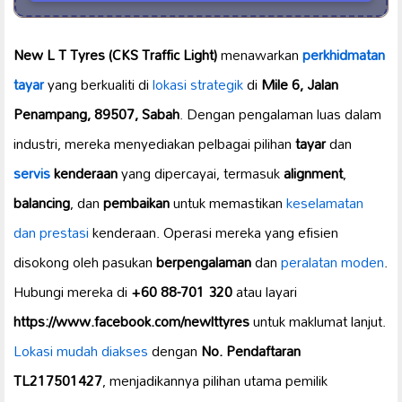
New L T Tyres (CKS Traffic Light)
menawarkan
perkhidmatan
tayar
yang berkualiti di
lokasi strategik
di
Mile 6, Jalan
Penampang, 89507, Sabah
. Dengan pengalaman luas dalam
industri, mereka menyediakan pelbagai pilihan
tayar
dan
servis
kenderaan
yang dipercayai, termasuk
alignment
,
balancing
, dan
pembaikan
untuk memastikan
keselamatan
dan prestasi
kenderaan. Operasi mereka yang efisien
disokong oleh pasukan
berpengalaman
dan
peralatan moden
.
Hubungi mereka di
+60 88-701 320
atau layari
https://www.facebook.com/newlttyres
untuk maklumat lanjut.
Lokasi mudah diakses
dengan
No. Pendaftaran
TL217501427
, menjadikannya pilihan utama pemilik