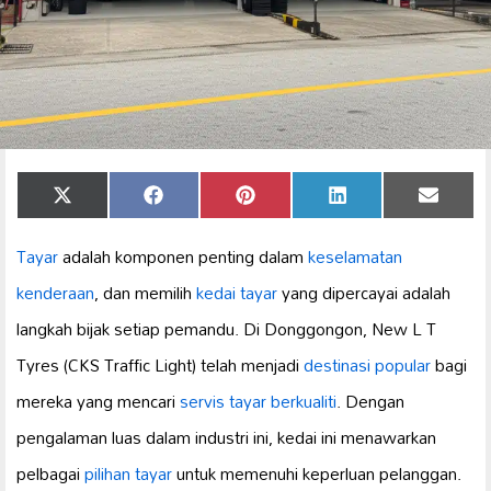
Share
Share
Share
Share
Share
X
Facebook
Pinterest
LinkedIn
Email
on
on
on
on
on
(Twitter)
Tayar
adalah komponen penting dalam
keselamatan
kenderaan
, dan memilih
kedai tayar
yang dipercayai adalah
langkah bijak setiap pemandu. Di Donggongon, New L T
Tyres (CKS Traffic Light) telah menjadi
destinasi popular
bagi
mereka yang mencari
servis tayar berkualiti
. Dengan
pengalaman luas dalam industri ini, kedai ini menawarkan
pelbagai
pilihan tayar
untuk memenuhi keperluan pelanggan.