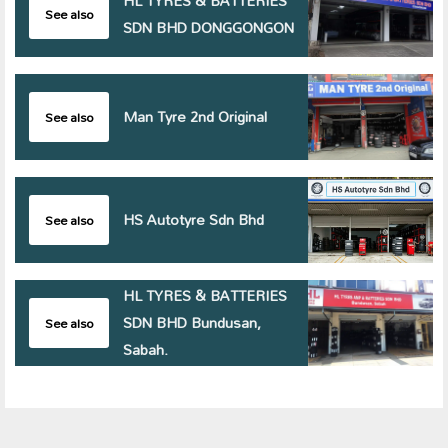
HL TYRES & BATTERIES
See also
SDN BHD DONGGONGON
Man Tyre 2nd Original
See also
HS Autotyre Sdn Bhd
See also
HL TYRES & BATTERIES
SDN BHD Bundusan,
See also
Sabah.