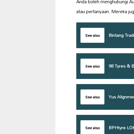
Anda boleh menghubungi Aut
atau pertanyaan. Mereka juga
Bintang Trad
See also
98 Tyres & B
See also
Yus Alignmen
See also
BPHtyre LO
See also