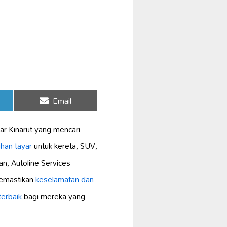
Share
Email
on
tar Kinarut yang mencari
lihan tayar
untuk kereta, SUV,
, Autoline Services
emastikan
keselamatan dan
 terbaik
bagi mereka yang