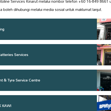
oline Services Kinarut melalui nombor telefon +60 16-849 866
 boleh dihubungi melalui media sosial untuk maklumat lanjut.
ing
atteries Services
t & Tyre Service Centre
K KAWI