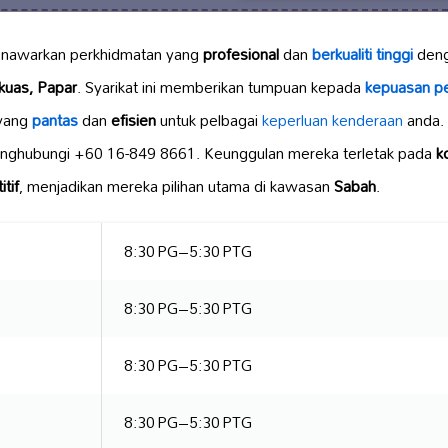
awarkan perkhidmatan yang
profesional
dan
berkualiti tinggi
den
uas, Papar
. Syarikat ini memberikan tumpuan kepada
kepuasan p
 yang
pantas
dan
efisien
untuk pelbagai
keperluan kenderaan
anda.
ghubungi +60 16-849 8661. Keunggulan mereka terletak pada
k
tif
, menjadikan mereka pilihan utama di kawasan
Sabah
.
8:30 PG–5:30 PTG
8:30 PG–5:30 PTG
8:30 PG–5:30 PTG
8:30 PG–5:30 PTG