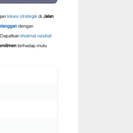
gan
lokasi strategik
di
Jalan
elanggan
dengan
 Dapatkan
khidmat nasihat
omitmen
terhadap mutu