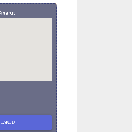
Kinarut
LANJUT