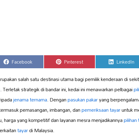
Share
Share
Share
Facebook
Pinterest
LinkedIn
on
on
on
rupakan salah satu destinasi utama bagi pemilik kenderaan di seki
i
. Terletak strategik di bandar ini, kedai ini menawarkan pelbagai
pi
ripada
jenama ternama
. Dengan
pasukan pakar
yang berpengalaman
termasuk pemasangan, imbangan, dan
pemeriksaan tayar
untuk m
tu, harga yang kompetitif dan layanan mesra menjadikannya
pilihan
erkaitan
tayar
di Malaysia.