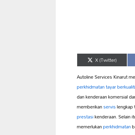
Share
X (Twitter)
on
Autoline Services Kinarut me
perkhidmatan tayar berkualit
dan kenderaan komersial da
memberikan
servis
lengkap 
prestasi
kenderaan. Selain i
memerlukan
perkhidmatan
b