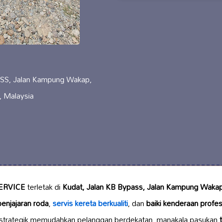
S, Jalan Kampung Wakap,
, Malaysia
ERVICE
terletak di
Kudat, Jalan KB Bypass, Jalan Kampung Wakap
penjajaran roda
,
servis kereta berkualiti
, dan
baiki kenderaan profes
 strategik memudahkan pelanggan berdekatan, manakala pasukan