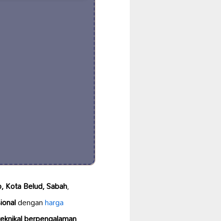
, Kota Belud, Sabah
,
ional
dengan
harga
teknikal berpengalaman