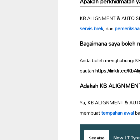
Apakah perkhidmatan 
KB ALIGNMENT & AUTO SER
servis brek
, dan
pemeriksaa
Bagaimana saya bole
Anda boleh menghubungi K
pautan
https://linktr.ee/Kb
Adakah KB ALIGNMENT 
Ya, KB ALIGNMENT & AUT
membuat
tempahan awal
ba
New LT Tyre
See also