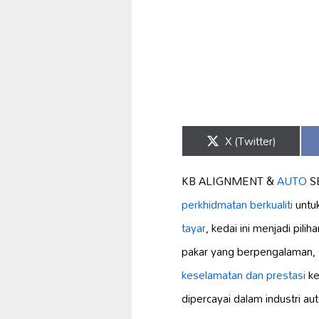
Share
X (Twitter)
on
KB ALIGNMENT &
AUTO
SE
perkhidmatan berkualiti
untuk
tayar
, kedai ini menjadi pi
pakar yang berpengalaman
keselamatan dan prestasi
ke
dipercayai dalam industri au