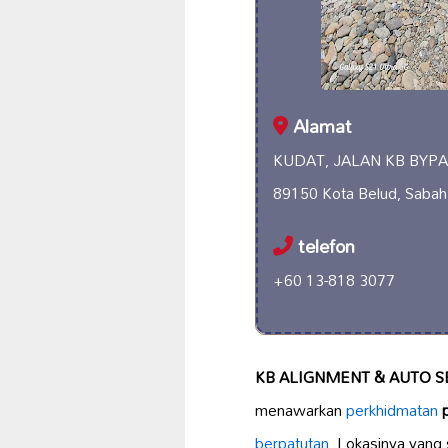
Alamat
KUDAT, JALAN KB BYPAS
89150 Kota Belud, Sabah
telefon
+60 13-818 3077
KB ALIGNMENT & AUTO S
menawarkan
perkhidmatan
berpatutan
. Lokasinya yang