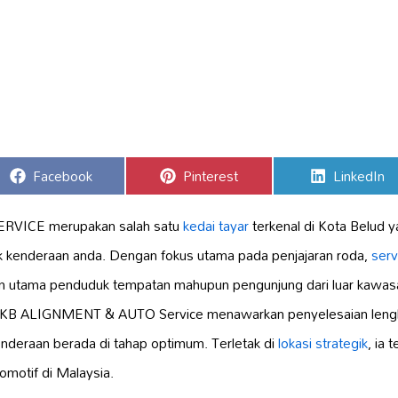
Share
Share
Share
Facebook
Pinterest
LinkedIn
on
on
on
RVICE merupakan salah satu
kedai tayar
terkenal di Kota Belud 
 kenderaan anda. Dengan fokus utama pada penjajaran roda,
serv
lihan utama penduduk tempatan mahupun pengunjung dari luar kawasa
, KB ALIGNMENT & AUTO Service menawarkan penyelesaian leng
nderaan berada di tahap optimum. Terletak di
lokasi strategik
, ia 
tomotif di Malaysia.