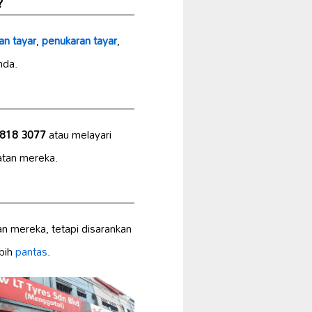
?
an
tayar
,
penukaran tayar
,
nda.
-818 3077
atau melayari
atan mereka.
 mereka, tetapi disarankan
bih
pantas
.