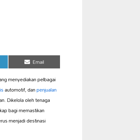
Share
Email
on
yang menyediakan pelbagai
is
automotif, dan
penjualan
n. Dikelola oleh tenaga
kap bagi memastikan
terus menjadi destinasi