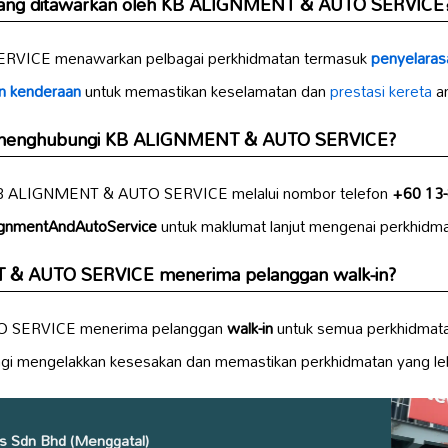
yang ditawarkan oleh KB ALIGNMENT & AUTO SERVICE
VICE menawarkan pelbagai perkhidmatan termasuk
penyelaras
n kenderaan
untuk memastikan keselamatan dan
prestasi kereta
a
h menghubungi KB ALIGNMENT & AUTO SERVICE?
B ALIGNMENT & AUTO SERVICE melalui nombor telefon
+60 13
AlignmentAndAutoService
untuk maklumat lanjut mengenai perkhidm
& AUTO SERVICE menerima pelanggan walk-in?
O SERVICE menerima pelanggan
walk-in
untuk semua perkhidmatan
gi mengelakkan kesesakan dan memastikan perkhidmatan yang le
s Sdn Bhd (Menggatal)