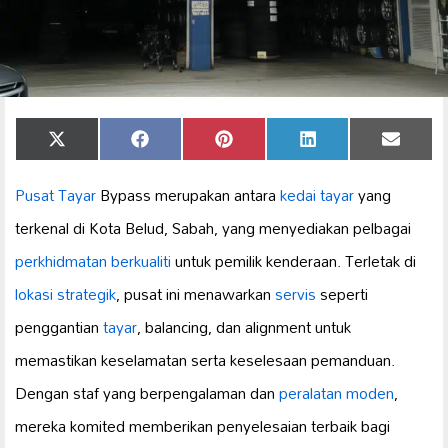
Share
Share
Share
Share
Share
X
Facebook
Pinterest
LinkedIn
Email
on
on
on
on
on
(Twitter)
Pusat Tayar
Bypass merupakan antara
kedai tayar
yang
terkenal di Kota Belud, Sabah, yang menyediakan pelbagai
perkhidmatan berkualiti
untuk pemilik kenderaan. Terletak di
lokasi strategik
, pusat ini menawarkan
servis
seperti
penggantian
tayar
, balancing, dan alignment untuk
memastikan keselamatan serta keselesaan pemanduan.
Dengan staf yang berpengalaman dan
peralatan moden
,
mereka komited memberikan penyelesaian terbaik bagi